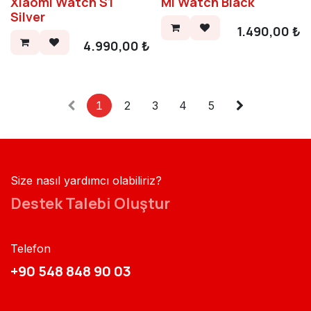
Xiaomi Watch S1
Mi Watch Black
Silver
1.490,00
₺
4.990,00
₺
1
2
3
4
5
Size nasıl yardımcı olabiliriz?
Destek Talebi Oluştur
Telefon
+90 548 848 90 03​​