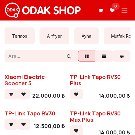
İçereği Atla
0
Termos
Airfryer
Ayna
Mutfak Rob
Xiaomi Electric
TP-Link Tapo RV30
Scooter 5
Plus
22.000,00
₺
14.000,00
₺
TP-Link Tapo RV30
TP-Link Tapo RV30
Max Plus
12.500,00
₺
14.000,00
₺