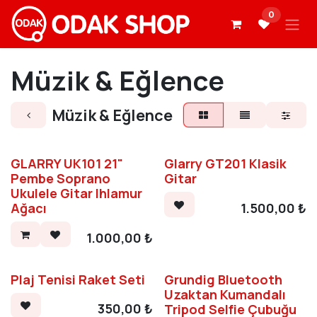
İçereği Atla
0
Müzik & Eğlence
Müzik & Eğlence
GLARRY UK101 21"
Glarry GT201 Klasik
Pembe Soprano
Gitar
Ukulele Gitar Ihlamur
1.500,00
₺
Ağacı
1.000,00
₺
Plaj Tenisi Raket Seti
Grundig Bluetooth
Uzaktan Kumandalı
350,00
₺
Tripod Selfie Çubuğu