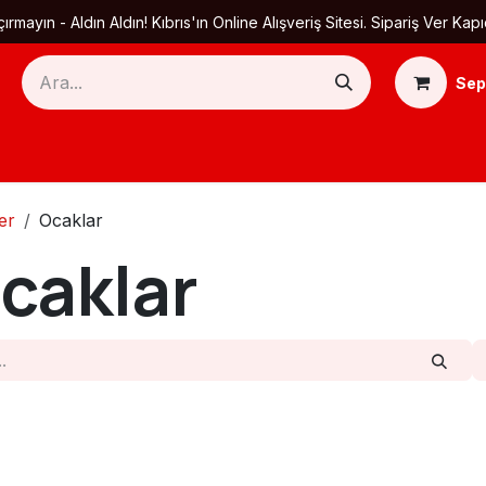
ırmayın - Aldın Aldın! Kıbrıs'ın Online Alışveriş Sitesi. Sipariş Ver
Sep
Ana Sayfa
Ürün Kategorileri
Yardım
Ha
er
Ocaklar
caklar