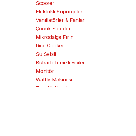
Scooter
Elektrikli Süpürgeler
Vantilatörler & Fanlar
Çocuk Scooter
Mikrodalga Fırın
Rice Cooker
Su Sebili
Buharlı Temizleyiciler
Monitör
Waffle Makinesi
Tost Makinesi
Kek Makinesi
Klima Cihazı
Izgara
Metal Kesme / Taşlama
Makinesi