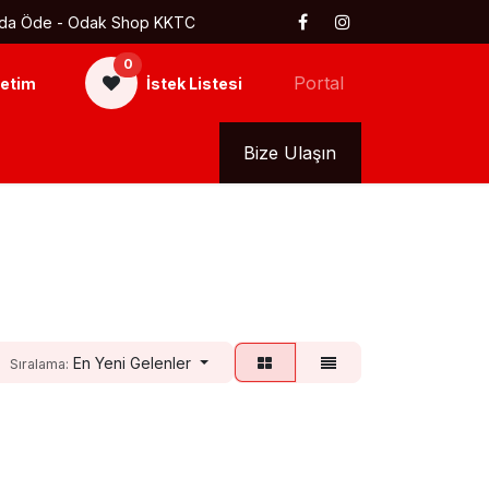
 Kapıda Öde - Odak Shop KKTC
0
Portal
etim
İstek Listesi
kkımızda
Tüm Ürünler
Bize Ulaşın
En Yeni Gelenler
Sıralama: