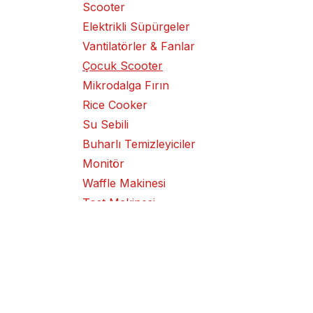
Scooter
Elektrikli Süpürgeler
Vantilatörler & Fanlar
Çocuk Scooter
Mikrodalga Fırın
Rice Cooker
Su Sebili
Buharlı Temizleyiciler
Monitör
Waffle Makinesi
Tost Makinesi
Kek Makinesi
Klima Cihazı
Izgara
Metal Kesme / Taşlama
Makinesi