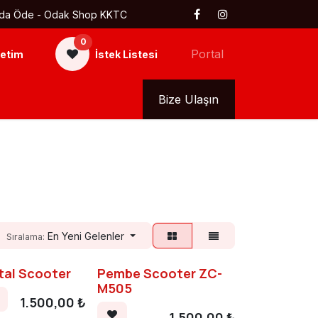
 Kapıda Öde - Odak Shop KKTC
0
Portal
etim
İstek Listesi
kkımızda
Tüm Ürünler
Bize Ulaşın
En Yeni Gelenler
Sıralama:
tal Scooter
Pembe Scooter ZC-
M505
1.500,00
₺
1.500,00
₺