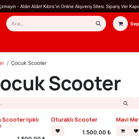
ırmayın - Aldın Aldın! Kıbrıs'ın Online Alışveriş Sitesi. Sipariş Ver
Sep
Ana Sayfa
Ürün Kategorileri
Yardım
Ha
er
Çocuk Scooter
ocuk Scooter
 Scooter Işıklı
Oturaklı Scooter
Mavi Me
r
1.500,00
₺
1.500,00
₺