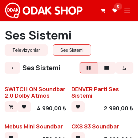
İçereği Atla
0
Ses Sistemi
Televizyonlar
Ses Sistemi
Ses Sistemi
SWITCH ON Soundbar
DENVER Parti Ses
2.0 Dolby Atmos
Sistemi
4.990,00
₺
2.990,00
₺
Mebus Mini Soundbar
OXS S3 Soundbar