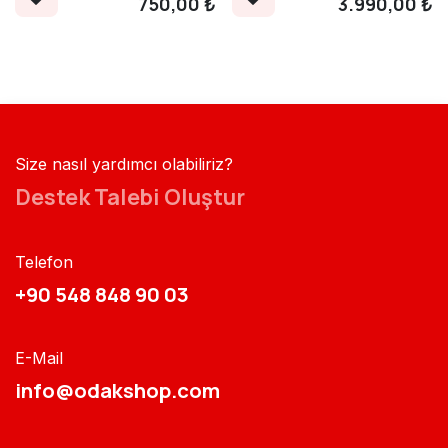
750,00
₺
3.990,00
₺
Size nasıl yardımcı olabiliriz?
Destek Talebi Oluştur
Telefon
+90 548 848 90 03​​
E-Mail
info@odakshop.com​