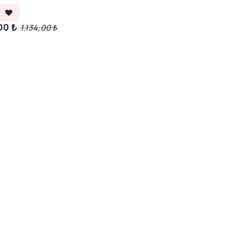
00
₺
1.134,00
₺