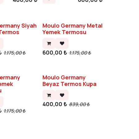
ermany Siyah
Moulo Germany Metal
Termos
Yemek Termosu
₺
600,00
₺
1.175,00
₺
1.175,00
₺
Germany
Moulo Germany
Yemek
Beyaz Termos Kupa
u
400,00
₺
839,00
₺
₺
1.175,00
₺