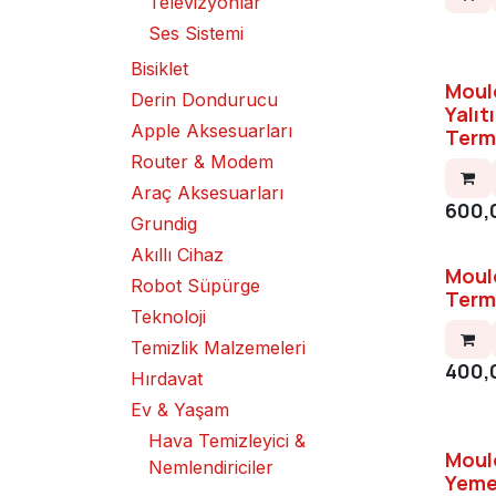
Televizyonlar
Ses Sistemi
Bisiklet
Moul
Derin Dondurucu
Yalıt
Apple Aksesuarları
Term
Router & Modem
Araç Aksesuarları
600,
Grundig
Akıllı Cihaz
Moul
Robot Süpürge
Term
Teknoloji
Temizlik Malzemeleri
400,
Hırdavat
Ev & Yaşam
Hava Temizleyici &
Moul
Nemlendiriciler
Yeme