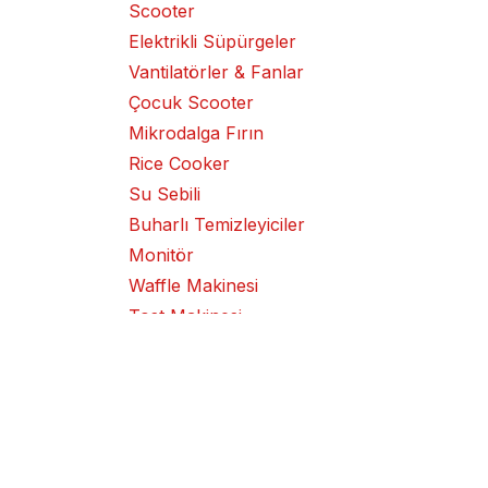
Scooter
Elektrikli Süpürgeler
Vantilatörler & Fanlar
Çocuk Scooter
Mikrodalga Fırın
Rice Cooker
Su Sebili
Buharlı Temizleyiciler
Monitör
Waffle Makinesi
Tost Makinesi
Kek Makinesi
Klima Cihazı
Izgara
Metal Kesme / Taşlama
Makinesi