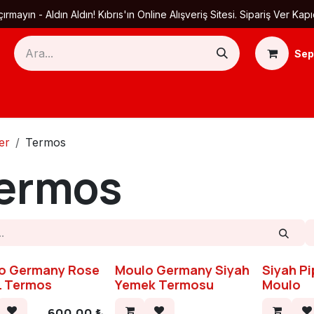
ırmayın - Aldın Aldın! Kıbrıs'ın Online Alışveriş Sitesi. Sipariş Ver
Sep
Ana Sayfa
Ürün Kategorileri
Yardım
Ha
er
Termos
ermos
o Germany Rose
Moulo Germany Siyah
Siyah Pi
L Termos
Yemek Termosu
Moulo
600,00
₺