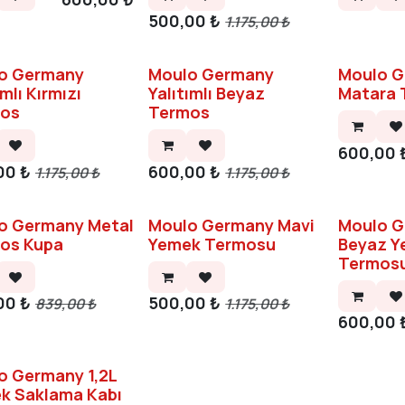
500,00
₺
1.175,00
₺
o Germany
Moulo Germany
Moulo G
ımlı Kırmızı
Yalıtımlı Beyaz
Matara 
os
Termos
600,00
00
₺
600,00
₺
1.175,00
₺
1.175,00
₺
o Germany Metal
Moulo Germany Mavi
Moulo 
os Kupa
Yemek Termosu
Beyaz 
Termos
00
₺
500,00
₺
839,00
₺
1.175,00
₺
600,00
o Germany 1,2L
k Saklama Kabı