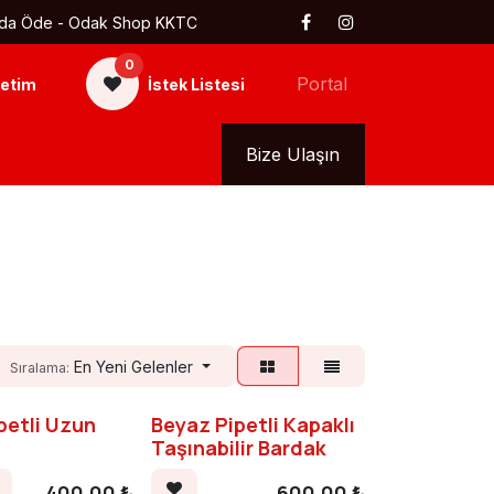
 Kapıda Öde - Odak Shop KKTC
0
Portal
etim
İstek Listesi
kkımızda
Tüm Ürünler
Bize Ulaşın
En Yeni Gelenler
Sıralama:
petli Uzun
Beyaz Pipetli Kapaklı
Taşınabilir Bardak
400,00
₺
600,00
₺