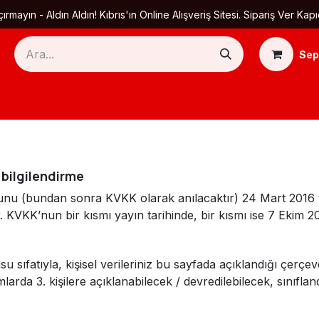
ırmayın - Aldın Aldın! Kıbrıs'ın Online Alışveriş Sitesi. Sipariş Ver
Sep
Ana Sayfa
Ürün Kategorileri
Yardım
Ha
 bilgilendirme
unu (bundan sonra KVKK olarak anılacaktır) 24 Mart 2016 ta
 KVKK’nun bir kısmı yayın tarihinde, bir kısmı ise 7 Ekim 20
 sıfatıyla, kişisel verileriniz bu sayfada açıklandığı çerçe
arda 3. kişilere açıklanabilecek / devredilebilecek, sınıflan