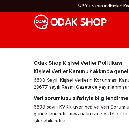
İçereği Atla
%60'a Varan İndirimleri Kaç
Odak Shop Kişisel Veriler Politikası
Kişisel Veriler Kanunu hakkında genel
6698 Sayılı Kişisel Verilerin Korunması Kan
29677 sayılı Resmi Gazete’de yayınlanmıştır.
Veri sorumlusu sıfatıyla bilgilendirme
6698 sayılı KVKK uyarınca ve Veri Sorumlusu
güncellenecek, mevzuatın izin verdiği duruml
işlenebilecektir.