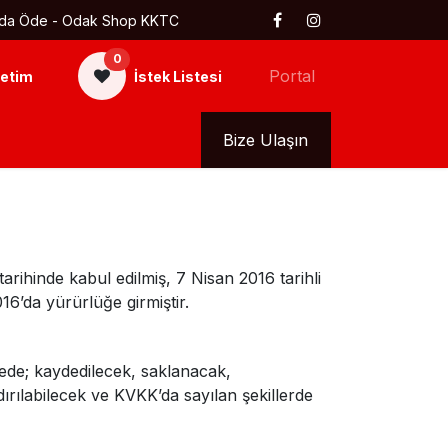
 Kapıda Öde - Odak Shop KKTC
0
Portal
etim
İstek Listesi
kkımızda
Tüm Ürünler
Bize Ulaşın
rihinde kabul edilmiş, 7 Nisan 2016 tarihli
16’da yürürlüğe girmiştir.
vede; kaydedilecek, saklanacak,
dırılabilecek ve KVKK’da sayılan şekillerde