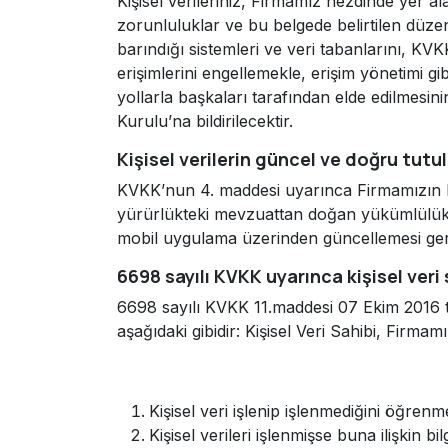
Kişisel verileriniz, Firmamız nezdinde yer 
zorunluluklar ve bu belgede belirtilen düzenl
barındığı sistemleri ve veri tabanlarını, KVK
erişimlerini engellemekle, erişim yönetimi gib
yollarla başkaları tarafından elde edilmesi
Kurulu’na bildirilecektir.
Kişisel verilerin güncel ve doğru tutu
KVKK’nun 4. maddesi uyarınca Firmamızın k
yürürlükteki mevzuattan doğan yükümlülükler
mobil uygulama üzerinden güncellemesi ge
6698 sayılı KVKK uyarınca kişisel veri 
6698 sayılı KVKK 11.maddesi 07 Ekim 2016 tar
aşağıdaki gibidir: Kişisel Veri Sahibi, Firmam
Kişisel veri işlenip işlenmediğini öğrenm
Kişisel verileri işlenmişse buna ilişkin bi