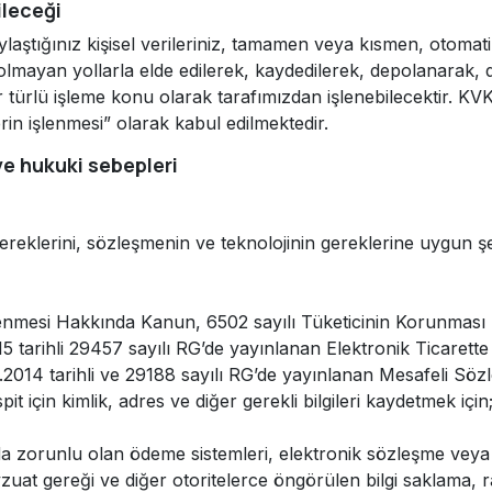
ileceği
aştığınız kişisel verileriniz, tamamen veya kısmen, otomati
olmayan yollarla elde edilerek, kaydedilerek, depolanarak, d
er türlü işleme konu olarak tarafımızdan işlenebilecektir. 
lerin işlenmesi” olarak kabul edilmektedir.
 ve hukuki sebepleri
gereklerini, sözleşmenin ve teknolojinin gereklerine uygun 
nlenmesi Hakkında Kanun, 6502 sayılı Tüketicinin Korunmas
 tarihli 29457 sayılı RG’de yayınlanan Elektronik Ticarett
.2014 tarihli ve 29188 sayılı RG’de yayınlanan Mesafeli Sözl
pit için kimlik, adres ve diğer gerekli bilgileri kaydetmek için
a zorunlu olan ödeme sistemleri, elektronik sözleşme veya
uat gereği ve diğer otoritelerce öngörülen bilgi saklama, 