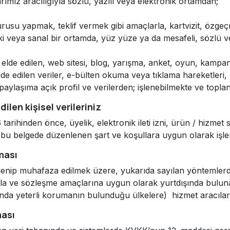
ımız aracılığıyla sözlü, yazılı veya elektronik ortamdan;
vurusu yapmak, teklif vermek gibi amaçlarla, kartvizit, özgeçmi
iziki veya sanal bir ortamda, yüz yüze ya da mesafeli, sözlü 
n elde edilen, web sitesi, blog, yarışma, anket, oyun, kampa
de edilen veriler, e-bülten okuma veya tıklama hareketleri
aylaşıma açık profil ve verilerden; işlenebilmekte ve toplan
len kişisel verileriniz
arihinden önce, üyelik, elektronik ileti izni, ürün / hizmet
z de bu belgede düzenlenen şart ve koşullara uygun olarak iş
lması
lenip muhafaza edilmek üzere, yukarıda sayılan yöntemlerden
a ve sözleşme amaçlarına uygun olarak yurtdışında bulunan 
unda yeterli korumanın bulunduğu ülkelere) hizmet aracıların
ması