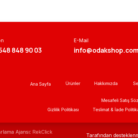
on
E-Mail
548 848 90 03​​
info@odakshop.com
Ürünler
Hakkımızda
Se
Ana Sayfa
Mesafeli Satış Sö
Gizlili​k Politikası
Teslimat & İade Politik
arlama Ajansı:
RekClick
Tarafından desteklen