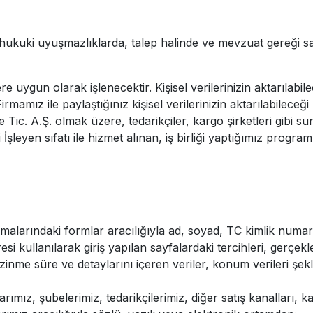
hukuki uyuşmazlıklarda, talep halinde ve mevzuat gereği sa
ere uygun olarak işlenecektir. Kişisel verilerinizin aktarılab
irmamız ile paylaştığınız kişisel verilerinizin aktarılabileceği
Tic. A.Ş. olmak üzere, tedarikçiler, kargo şirketleri gibi sunul
şleyen sıfatı ile hizmet alınan, iş birliği yaptığımız program 
malarındaki formlar aracılığıyla ad, soyad, TC kimlik numara
ifresi kullanılarak giriş yapılan sayfalardaki tercihleri, gerçekle
ezinme süre ve detaylarını içeren veriler, konum verileri şekl
ız, şubelerimiz, tedarikçilerimiz, diğer satış kanalları, kağıt