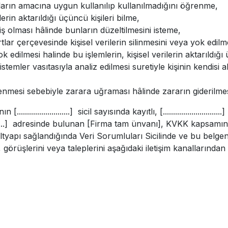
nların amacına uygun kullanılıp kullanılmadığını öğrenme,
lerin aktarıldığı üçüncü kişileri bilme,
miş olması hâlinde bunların düzeltilmesini isteme,
r çerçevesinde kişisel verilerin silinmesini veya yok edilme
yok edilmesi halinde bu işlemlerin, kişisel verilerin aktarıldığı
stemler vasıtasıyla analiz edilmesi suretiyle kişinin kendisi
şlenmesi sebebiyle zarara uğraması hâlinde zararın giderilme
 [..........................] sicil sayısında kayıtlı, [....................
............................] adresinde bulunan [Firma tam ünvanı], KVK
ltyapı sağlandığında Veri Sorumluları Sicilinde ve bu belge
, görüşlerini veya taleplerini aşağıdaki iletişim kanallarından 