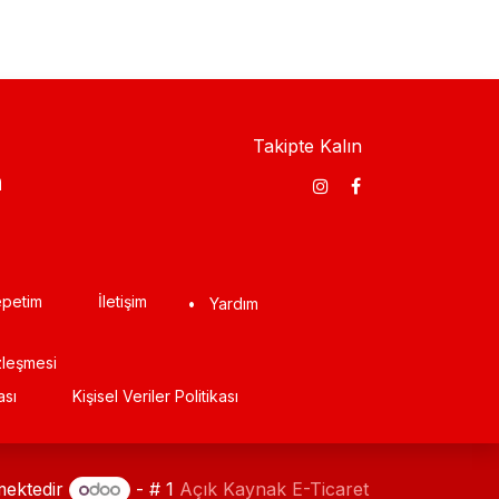
Takipte Kalın
​
petim
İletişim
•
Yardım
zleşmesi
ası
Kişisel Veriler Politikası
mektedir
- # 1
Açık Kaynak E-Ticaret