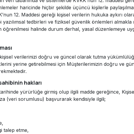
alan veri tabanında ve sistemlerde KVKK’nun 12. maddesi gere
emeler haricinde hiçbir şekilde üçüncü kişilerle paylaşılmaya
K’nun 12. Maddesi gereği kişisel verilerin hukuka aykırı olara
i yazılımsal tedbirleri ve fiziksel güvenlik önlemleri almakla 
nin öğrenilmesi halinde durum derhal, yasal düzenlemeye uygu
lması
işisel verilerinizi doğru ve güncel olarak tutma yükümlü
ini yerine getirebilmesi için Müşterilerimizin doğru ve günc
rekmektedir.
sahibinin hakları
ihinde yürürlüğe girmiş olup ilgili madde gereğince, Kişisel
ıza (veri sorumlusu) başvurarak kendisiyle ilgili;
e,
lgi talep etme,