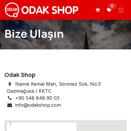
İçereği Atla
0
Bize Ulaşın
Odak Shop
Namık Kemal Mah, Sönmez Sok. No:3
Gazimağusa / KKTC
+90 548 848 90 03
info@odakshop.com