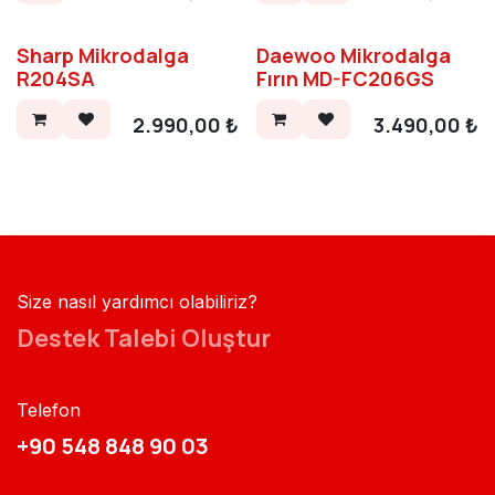
Sharp Mikrodalga
Daewoo Mikrodalga
R204SA
Fırın MD-FC206GS
2.990,00
₺
3.490,00
₺
Size nasıl yardımcı olabiliriz?
Destek Talebi Oluştur
Telefon
+90 548 848 90 03​​