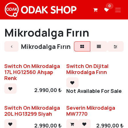
İçereği Atla
0
Mikrodalga Fırın
Mikrodalga Fırın
Switch On Mikrodalga
Switch On Dijital
17L HG12560 Ahşap
Mikrodalga Fırın
Renk
2.990,00
₺
Not Available For Sale
Switch On Mikrodalga
Severin Mikrodalga
20L HG13299 Siyah
MW7770
2.990,00
₺
2.990,00
₺