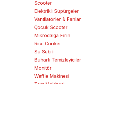
Scooter
Elektrikli Süpürgeler
Vantilatörler & Fanlar
Çocuk Scooter
Mikrodalga Fırın
Rice Cooker
Su Sebili
Buharlı Temizleyiciler
Monitör
Waffle Makinesi
Tost Makinesi
Kek Makinesi
Klima Cihazı
Izgara
Metal Kesme / Taşlama
Makinesi