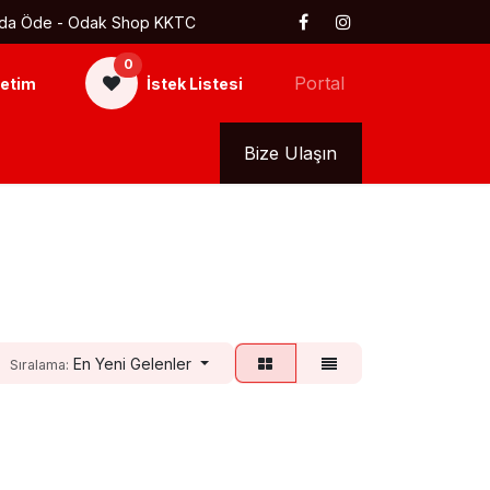
 Kapıda Öde - Odak Shop KKTC
0
Portal
etim
İstek Listesi
kkımızda
Tüm Ürünler
Bize Ulaşın
En Yeni Gelenler
Sıralama: