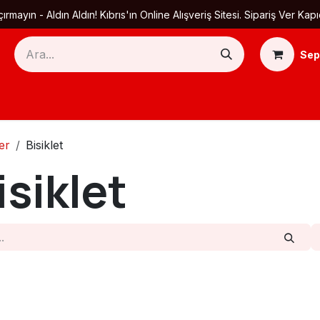
ırmayın - Aldın Aldın! Kıbrıs'ın Online Alışveriş Sitesi. Sipariş Ver
Sep
Ana Sayfa
Ürün Kategorileri
Yardım
Ha
er
Bisiklet
isiklet