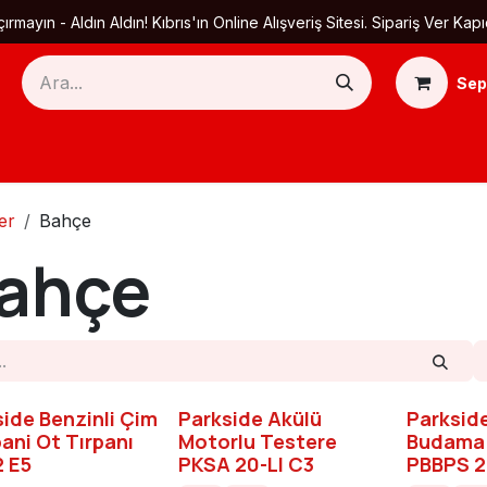
ırmayın - Aldın Aldın! Kıbrıs'ın Online Alışveriş Sitesi. Sipariş Ver
Sep
Ana Sayfa
Ürün Kategorileri
Yardım
Ha
er
Bahçe
ahçe
ide Benzinli Çim
Parkside Akülü
Parkside
ani Ot Tırpanı
Motorlu Testere
Budama 
2 E5
PKSA 20-LI C3
PBBPS 2