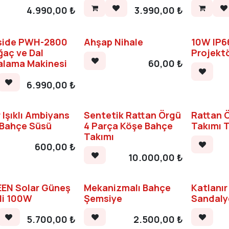
4.990,00
₺
3.990,00
₺
side PWH-2800
Ahşap Nihale
10W IP6
ğaç ve Dal
Projekt
60,00
₺
alama Makinesi
6.990,00
₺
 Işıklı Ambiyans
Sentetik Rattan Örgü
Rattan 
 Bahçe Süsü
4 Parça Köşe Bahçe
Takımı T
Takımı
600,00
₺
10.000,00
₺
EN Solar Güneş
Mekanizmalı Bahçe
Katlanı
li 100W
Şemsiye
Sandaly
5.700,00
₺
2.500,00
₺