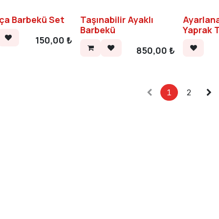
rça Barbekü Set
Taşınabilir Ayaklı
Ayarlanab
Barbekü
Yaprak T
150,00
₺
850,00
₺
1
2