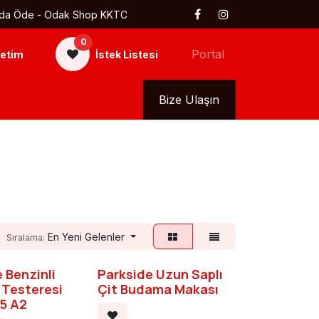
 Kapıda Öde - Odak Shop KKTC
0
Portal
etim
İstek Listesi
kkımızda
Tüm Ürünler
Bize Ulaşın
En Yeni Gelenler
Sıralama:
 Benzinli
Parkside Uzun Saplı
Testeresi
Çit Budama Makası
5 A2