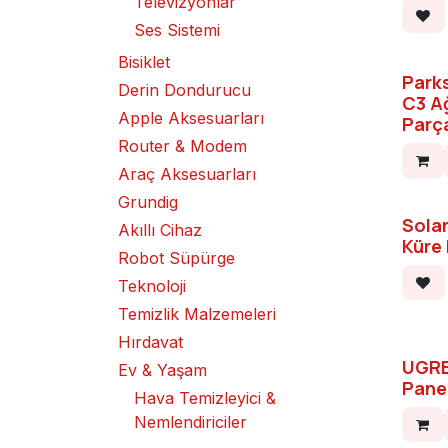
Televizyonlar
Ses Sistemi
Bisiklet
Park
Derin Dondurucu
C3 A
Apple Aksesuarları
Parç
Router & Modem
Araç Aksesuarları
Grundig
Solar
Akıllı Cihaz
Küre
Robot Süpürge
Teknoloji
Temizlik Malzemeleri
Hırdavat
UGRE
Ev & Yaşam
Pane
Hava Temizleyici &
Nemlendiriciler