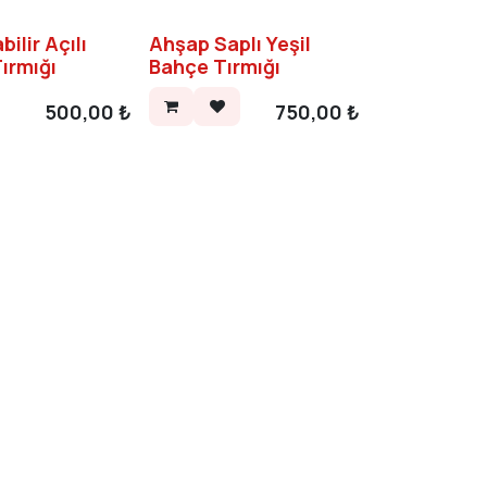
ilir Açılı
Ahşap Saplı Yeşil
ırmığı
Bahçe Tırmığı
500,00
₺
750,00
₺