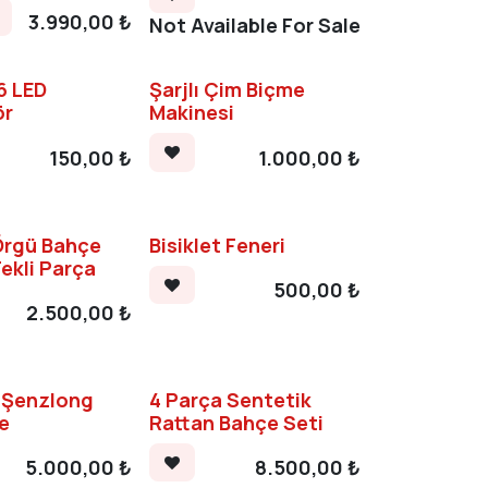
3.990,00
₺
Not Available For Sale
6 LED
Şarjlı Çim Biçme
ör
Makinesi
150,00
₺
1.000,00
₺
Örgü Bahçe
Bisiklet Feneri
ekli Parça
500,00
₺
2.500,00
₺
r Şenzlong
4 Parça Sentetik
e
Rattan Bahçe Seti
5.000,00
₺
8.500,00
₺