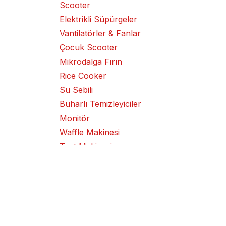
Scooter
Elektrikli Süpürgeler
Vantilatörler & Fanlar
Çocuk Scooter
Mikrodalga Fırın
Rice Cooker
Su Sebili
Buharlı Temizleyiciler
Monitör
Waffle Makinesi
Tost Makinesi
Kek Makinesi
Klima Cihazı
Izgara
Metal Kesme / Taşlama
Makinesi