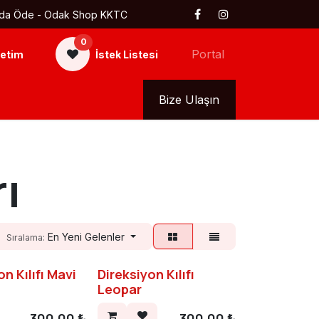
 Kapıda Öde - Odak Shop KKTC
0
Portal
etim
İstek Listesi
kkımızda
Tüm Ürünler
Bize Ulaşın
ı
En Yeni Gelenler
Sıralama:
on Kılıfı Mavi
Direksiyon Kılıfı
Leopar
300,00
₺
300,00
₺