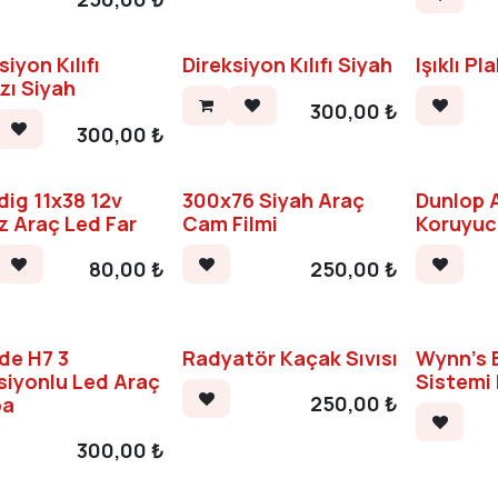
siyon Kılıfı
Direksiyon Kılıfı Siyah
Işıklı P
zı Siyah
300,00
₺
300,00
₺
ig 11x38 12v
300x76 Siyah Araç
Dunlop 
z Araç Led Far
Cam Filmi
Koruyuc
80,00
₺
250,00
₺
ide H7 3
Radyatör Kaçak Sıvısı
Wynn's E
siyonlu Led Araç
Sistemi
250,00
₺
ba
300,00
₺