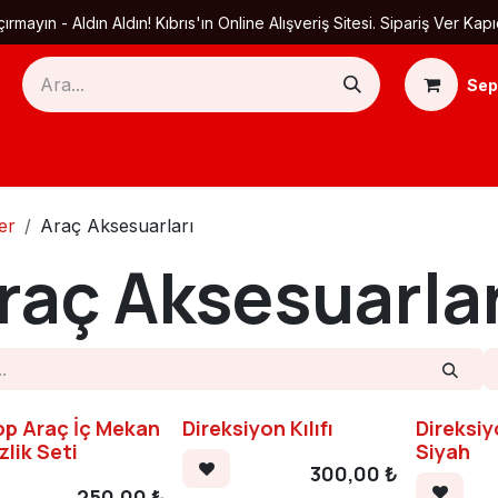
ırmayın - Aldın Aldın! Kıbrıs'ın Online Alışveriş Sitesi. Sipariş Ver
Sep
Ana Sayfa
Ürün Kategorileri
Yardım
Ha
er
Araç Aksesuarları
raç Aksesuarlar
op Araç İç Mekan
Direksiyon Kılıfı
Direksiy
lik Seti
Siyah
300,00
₺
250,00
₺