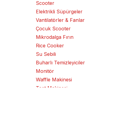
Scooter
Elektrikli Süpürgeler
Vantilatörler & Fanlar
Çocuk Scooter
Mikrodalga Fırın
Rice Cooker
Su Sebili
Buharlı Temizleyiciler
Monitör
Waffle Makinesi
Tost Makinesi
Kek Makinesi
Klima Cihazı
Izgara
Metal Kesme / Taşlama
Makinesi