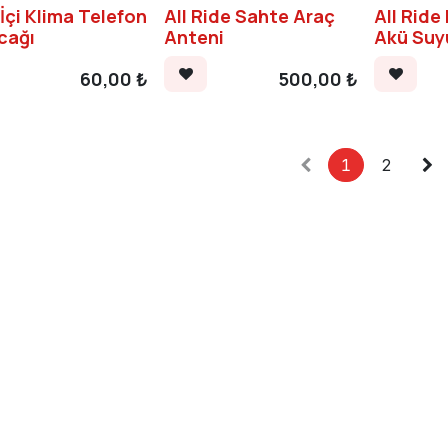
İçi Klima Telefon
All Ride Sahte Araç
All Ride
cağı
Anteni
Akü Suy
60,00
₺
500,00
₺
1
2