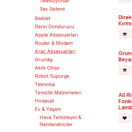
Televizyonlar
Ses Sistemi
Direk
Bisiklet
Kırmı
Derin Dondurucu
Apple Aksesuarları
Router & Modem
Araç Aksesuarları
Grund
Beya
Grundig
Akıllı Cihaz
Robot Süpürge
Teknoloji
Temizlik Malzemeleri
All R
Fonk
Hırdavat
Lam
Ev & Yaşam
Hava Temizleyici &
Nemlendiriciler