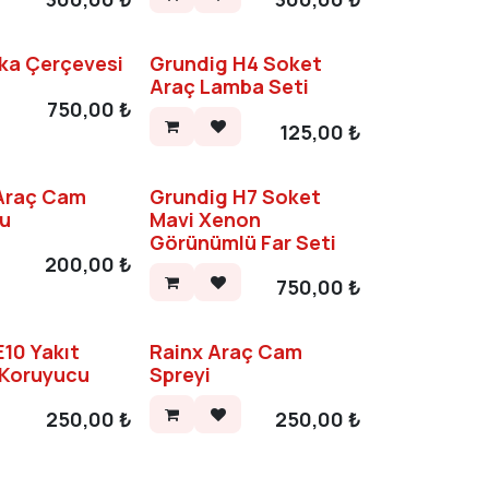
laka Çerçevesi
Grundig H4 Soket
Araç Lamba Seti
750,00
₺
125,00
₺
Araç Cam
Grundig H7 Soket
u
Mavi Xenon
Görünümlü Far Seti
200,00
₺
750,00
₺
10 Yakıt
Rainx Araç Cam
 Koruyucu
Spreyi
250,00
₺
250,00
₺