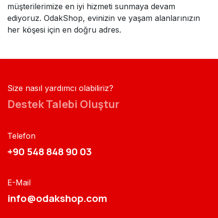
müşterilerimize en iyi hizmeti sunmaya devam
ediyoruz. OdakShop, evinizin ve yaşam alanlarınızın
her köşesi için en doğru adres.
Size nasıl yardımcı olabiliriz?
Destek Talebi Oluştur
Telefon
+90 548 848 90 03​​
E-Mail
info@odakshop.com​