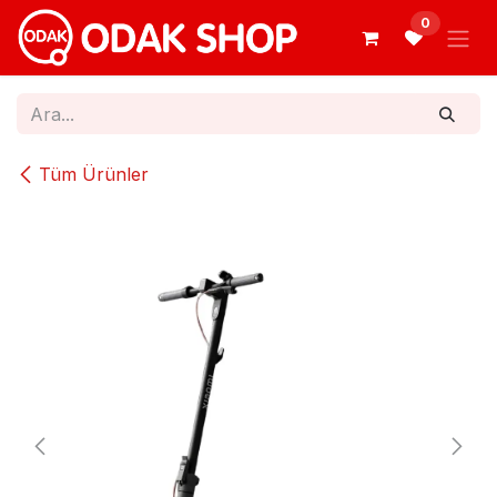
İçereği Atla
0
Tüm Ürünler