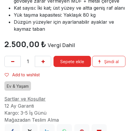
gövdeye zarar vermeyen MDF + metal çerçeve
Kat sayısı: İki kat; üst yüzey ve altta geniş raf alanı
Yük taşıma kapasitesi: Yaklaşık 80 kg
Düzgün yüzeyler için ayarlanabilir ayaklar ve
kaymaz taban
2.500,00
₺
Vergi Dahil
Sepete ekle
Şimdi al
Add to wishlist
Ev & Yaşam
Şartlar ve Koşullar
12 Ay Garanti
Kargo: 3-5 İş Günü
Mağazadan Teslim Alma