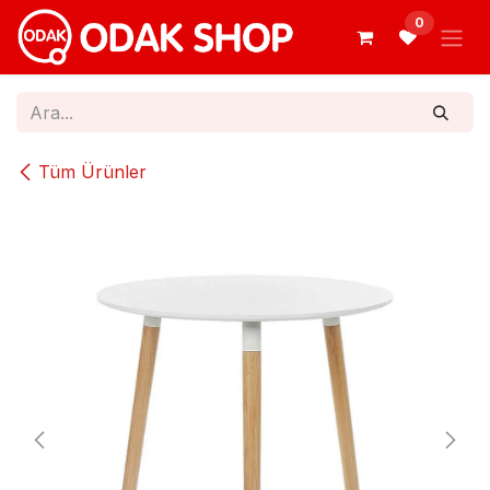
İçereği Atla
0
Tüm Ürünler