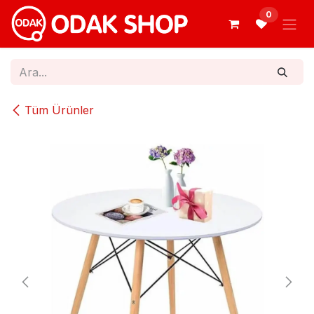
İçereği Atla
0
Tüm Ürünler