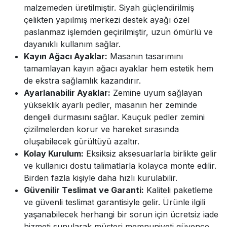
malzemeden üretilmiştir. Siyah güçlendirilmiş
çelikten yapılmış merkezi destek ayağı özel
paslanmaz işlemden geçirilmiştir, uzun ömürlü ve
dayanıklı kullanım sağlar.
Kayın Ağacı Ayaklar:
Masanın tasarımını
tamamlayan kayın ağacı ayaklar hem estetik hem
de ekstra sağlamlık kazandırır.
Ayarlanabilir Ayaklar:
Zemine uyum sağlayan
yükseklik ayarlı pedler, masanın her zeminde
dengeli durmasını sağlar. Kauçuk pedler zemini
çizilmelerden korur ve hareket sırasında
oluşabilecek gürültüyü azaltır.
Kolay Kurulum:
Eksiksiz aksesuarlarla birlikte gelir
ve kullanıcı dostu talimatlarla kolayca monte edilir.
Birden fazla kişiyle daha hızlı kurulabilir.
Güvenilir Teslimat ve Garanti:
Kaliteli paketleme
ve güvenli teslimat garantisiyle gelir. Ürünle ilgili
yaşanabilecek herhangi bir sorun için ücretsiz iade
hizmeti sunularak müşteri memnuniyeti güvence