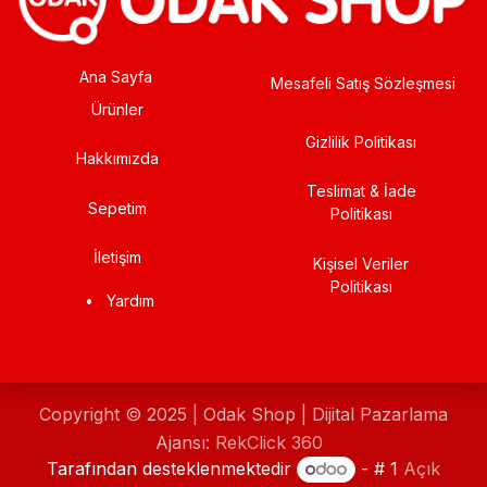
Ana Sayfa
Mesafeli Satış Sözleşmesi
Ürünler
Gizlilik Politikası
Hakkımızda
Teslimat & İade
Sepetim
Politikası
İletişim
Kişisel Veriler
Politikası
•
Yardım
Copyright © 2025 | Odak Shop | Dijital Pazarlama
Ajansı:
RekClick 360
Tarafından desteklenmektedir
- # 1
Açık