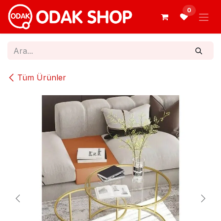
İçereği Atla
0
Tüm Ürünler