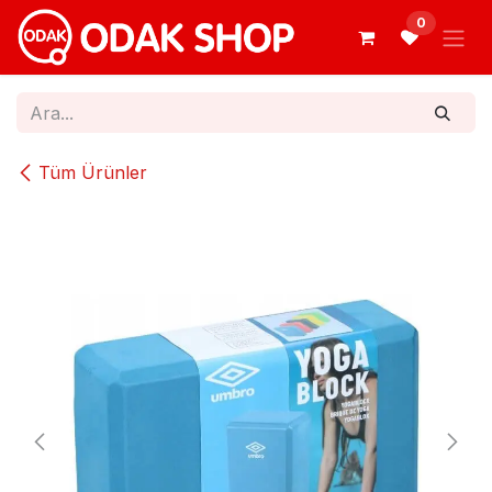
İçereği Atla
0
Tüm Ürünler