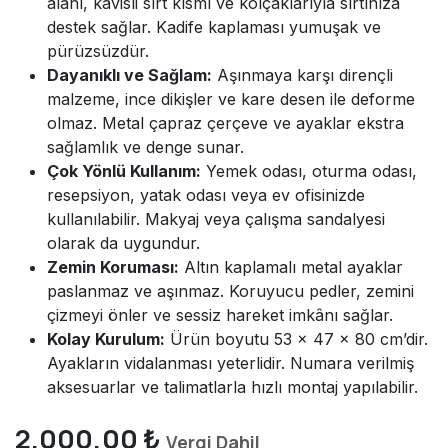
alanı, kavisli sırt kısmı ve kolçaklarıyla sırtınıza
destek sağlar. Kadife kaplaması yumuşak ve
pürüzsüzdür.
Dayanıklı ve Sağlam:
Aşınmaya karşı dirençli
malzeme, ince dikişler ve kare desen ile deforme
olmaz. Metal çapraz çerçeve ve ayaklar ekstra
sağlamlık ve denge sunar.
Çok Yönlü Kullanım:
Yemek odası, oturma odası,
resepsiyon, yatak odası veya ev ofisinizde
kullanılabilir. Makyaj veya çalışma sandalyesi
olarak da uygundur.
Zemin Koruması:
Altın kaplamalı metal ayaklar
paslanmaz ve aşınmaz. Koruyucu pedler, zemini
çizmeyi önler ve sessiz hareket imkânı sağlar.
Kolay Kurulum:
Ürün boyutu 53 × 47 × 80 cm’dir.
Ayakların vidalanması yeterlidir. Numara verilmiş
aksesuarlar ve talimatlarla hızlı montaj yapılabilir.
2.000,00
₺
Vergi Dahil