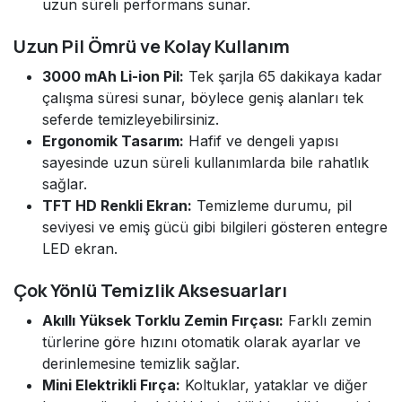
uzun süreli performans sunar.
Uzun Pil Ömrü ve Kolay Kullanım
3000 mAh Li-ion Pil:
Tek şarjla 65 dakikaya kadar
çalışma süresi sunar, böylece geniş alanları tek
seferde temizleyebilirsiniz.
Ergonomik Tasarım:
Hafif ve dengeli yapısı
sayesinde uzun süreli kullanımlarda bile rahatlık
sağlar.
TFT HD Renkli Ekran:
Temizleme durumu, pil
seviyesi ve emiş gücü gibi bilgileri gösteren entegre
LED ekran.
Çok Yönlü Temizlik Aksesuarları
Akıllı Yüksek Torklu Zemin Fırçası:
Farklı zemin
türlerine göre hızını otomatik olarak ayarlar ve
derinlemesine temizlik sağlar.
Mini Elektrikli Fırça:
Koltuklar, yataklar ve diğer