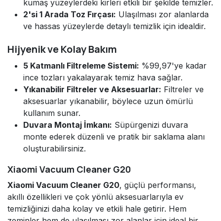
kumaş yüzeylerdeki kirleri etkili bir şekilde temizler.
2'si 1 Arada Toz Fırçası:
Ulaşılması zor alanlarda
ve hassas yüzeylerde detaylı temizlik için idealdir.
Hijyenik ve Kolay Bakım
5 Katmanlı Filtreleme Sistemi:
%99,97'ye kadar
ince tozları yakalayarak temiz hava sağlar.
Yıkanabilir Filtreler ve Aksesuarlar:
Filtreler ve
aksesuarlar yıkanabilir, böylece uzun ömürlü
kullanım sunar.
Duvara Montaj İmkanı:
Süpürgenizi duvara
monte ederek düzenli ve pratik bir saklama alanı
oluşturabilirsiniz.
Xiaomi Vacuum Cleaner G20
Xiaomi Vacuum Cleaner G20
, güçlü performansı,
akıllı özellikleri ve çok yönlü aksesuarlarıyla ev
temizliğinizi daha kolay ve etkili hale getirir. Hem
zeminler hem de ulaşılması zor alanlar için ideal bir