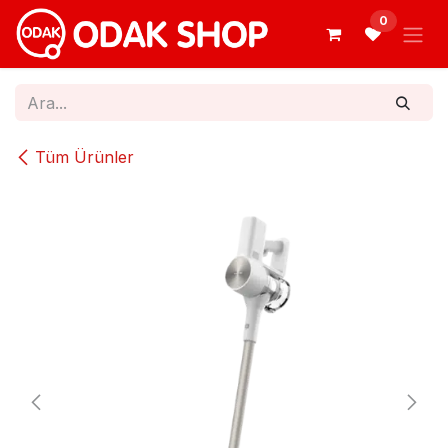
İçereği Atla
0
Tüm Ürünler