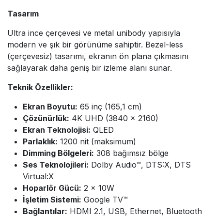
Tasarım
Ultra ince çerçevesi ve metal unibody yapısıyla
modern ve şık bir görünüme sahiptir. Bezel-less
(çerçevesiz) tasarımı, ekranın ön plana çıkmasını
sağlayarak daha geniş bir izleme alanı sunar.
Teknik Özellikler:
Ekran Boyutu:
65 inç (165,1 cm)
Çözünürlük:
4K UHD (3840 × 2160)
Ekran Teknolojisi:
QLED
Parlaklık:
1200 nit (maksimum)
Dimming Bölgeleri:
308 bağımsız bölge
Ses Teknolojileri:
Dolby Audio™, DTS:X, DTS
Virtual:X
Hoparlör Gücü:
2 × 10W
İşletim Sistemi:
Google TV™
Bağlantılar:
HDMI 2.1, USB, Ethernet, Bluetooth