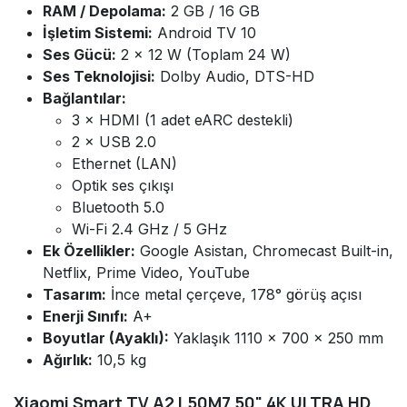
RAM / Depolama:
2 GB / 16 GB
İşletim Sistemi:
Android TV 10
Ses Gücü:
2 × 12 W (Toplam 24 W)
Ses Teknolojisi:
Dolby Audio, DTS-HD
Bağlantılar:
3 × HDMI (1 adet eARC destekli)
2 × USB 2.0
Ethernet (LAN)
Optik ses çıkışı
Bluetooth 5.0
Wi-Fi 2.4 GHz / 5 GHz
Ek Özellikler:
Google Asistan, Chromecast Built-in,
Netflix, Prime Video, YouTube
Tasarım:
İnce metal çerçeve, 178° görüş açısı
Enerji Sınıfı:
A+
Boyutlar (Ayaklı):
Yaklaşık 1110 × 700 × 250 mm
Ağırlık:
10,5 kg
Xiaomi Smart TV A2 L50M7 50" 4K ULTRA HD