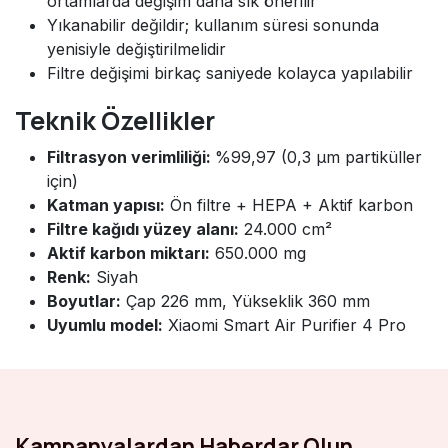
ortamlarda değişim daha sık önerilir
Yıkanabilir değildir; kullanım süresi sonunda
yenisiyle değiştirilmelidir
Filtre değişimi birkaç saniyede kolayca yapılabilir
Teknik Özellikler
Filtrasyon verimliliği:
%99,97 (0,3 µm partiküller
için)
Katman yapısı:
Ön filtre + HEPA + Aktif karbon
Filtre kağıdı yüzey alanı:
24.000 cm²
Aktif karbon miktarı:
650.000 mg
Renk:
Siyah
Boyutlar:
Çap 226 mm, Yükseklik 360 mm
Uyumlu model:
Xiaomi Smart Air Purifier 4 Pro
Kampanyalardan Haberdar Olun