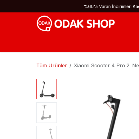
İçereği Atla
%60'a Varan İndirimleri Kaç
Tüm Ürünler
Xiaomi Scooter 4 Pro 2. Nes