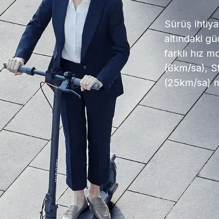
Sürüş ihtiya
altındaki g
farklı hız m
(6km/sa), S
(25km/sa) m