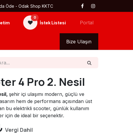
 Kapıda Öde - Odak Shop KKTC
0
Portal
etim
İstek Listesi
kkımızda
Tüm Ürünler
Bize Ulaşın
er 4 Pro 2. Nesil
sil,
şehir içi ulaşımı modern, güçlü ve
m tasarım hem de performans açısından üst
an bu elektrikli scooter, günlük kullanım
 için de ideal bir seçenektir.
₺
Vergi Dahil