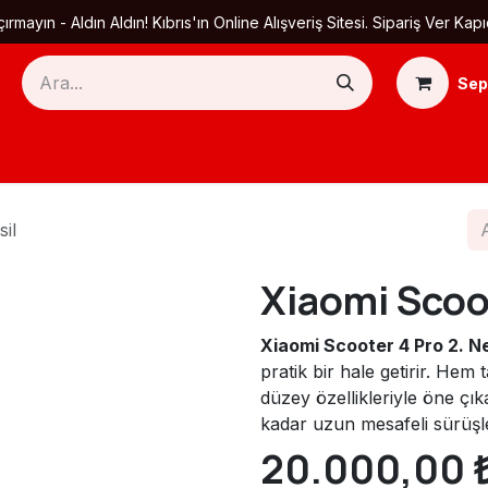
ırmayın - Aldın Aldın! Kıbrıs'ın Online Alışveriş Sitesi. Sipariş Ver
Sep
Ana Sayfa
Ürün Kategorileri
Yardım
Ha
il
Xiaomi Scoot
Xiaomi Scooter 4 Pro 2. Ne
pratik bir hale getirir. He
düzey özellikleriyle öne çık
kadar uzun mesafeli sürüşler
20.000,00