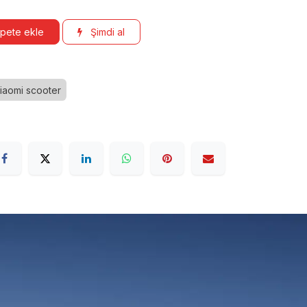
pete ekle
Şimdi al
iaomi scooter