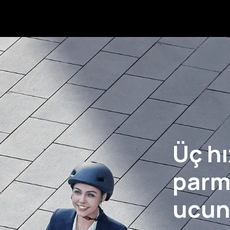
Üç h
parm
ucun