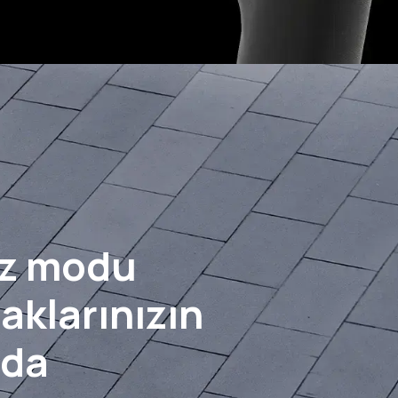
ız modu
aklarınızın
da