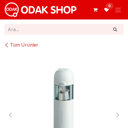
İçereği Atla
0
Tüm Ürünler