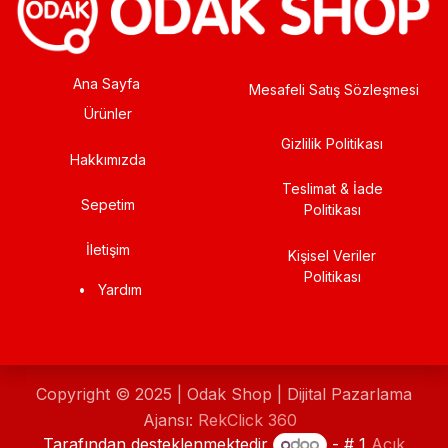
Ana Sayfa
Mesafeli Satış Sözleşmesi
Ürünler
Gizlilik Politikası
Hakkımızda
Teslimat & İade
Sepetim
Politikası
İletişim
Kişisel Veriler
Politikası
•
Yardım
Copyright © 2025 | Odak Shop | Dijital Pazarlama
Ajansı:
RekClick 360
Tarafından desteklenmektedir
- # 1
Açık