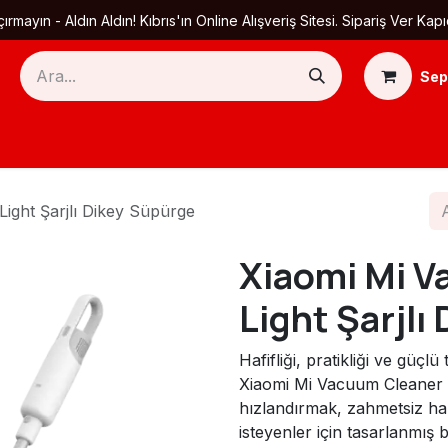
ırmayın - Aldın Aldın! Kıbrıs'ın Online Alışveriş Sitesi. Sipariş Ver
Sep
Ana Sayfa
Ürün Kategorileri
Yardım
Ha
ight Şarjlı Dikey Süpürge
Xiaomi Mi 
Light Şarjlı
Hafifliği, pratikliği ve güç
Xiaomi Mi Vacuum Cleaner Li
hızlandırmak, zahmetsiz ha
isteyenler için tasarlanmış