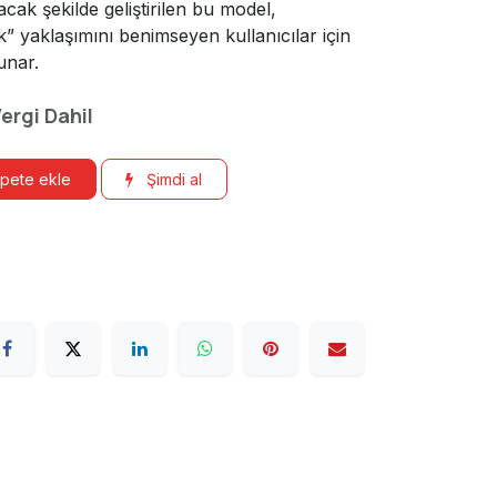
yacak şekilde geliştirilen bu model,
lik” yaklaşımını benimseyen kullanıcılar için
unar.
ergi Dahil
pete ekle
Şimdi al