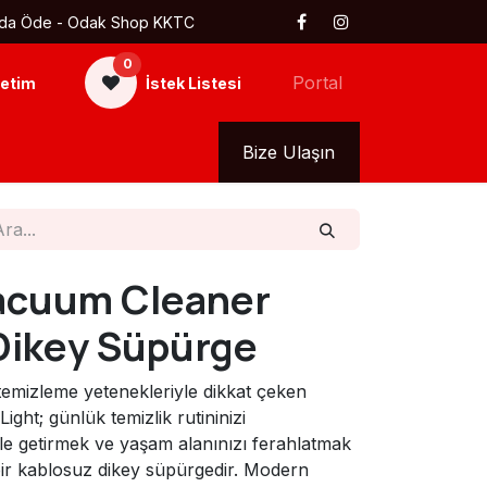
 Kapıda Öde - Odak Shop KKTC
0
Portal
etim
İstek Listesi
kkımızda
Tüm Ürünler
Bize Ulaşın
Vacuum Cleaner
 Dikey Süpürge
lü temizleme yetenekleriyle dikkat çeken
ght; günlük temizlik rutininizi
le getirmek ve yaşam alanınızı ferahlatmak
 bir kablosuz dikey süpürgedir. Modern