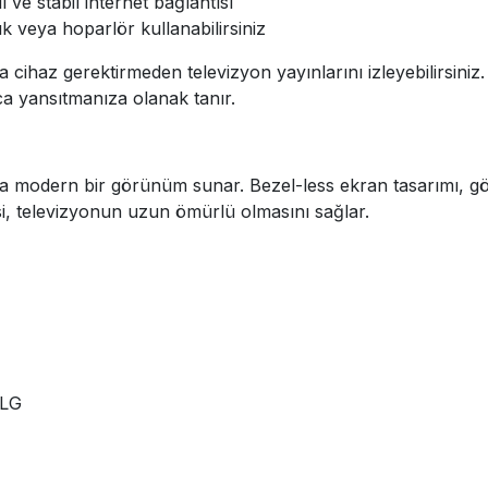
 ve stabil internet bağlantısı
ık veya hoparlör kullanabilirsiniz
ra cihaz gerektirmeden televizyon yayınlarını izleyebilirsin
yca yansıtmanıza olanak tanır.
yla modern bir görünüm sunar. Bezel-less ekran tasarımı, gö
si, televizyonun uzun ömürlü olmasını sağlar.
HLG