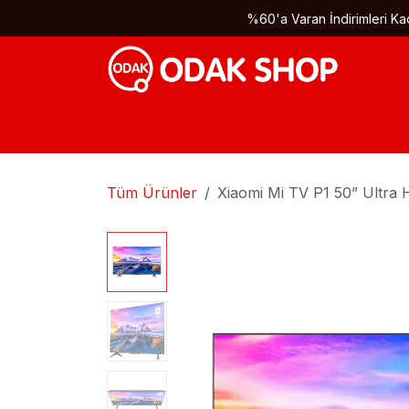
İçereği Atla
%60'a Varan İndirimleri Kaç
Tüm Ürünler
Xiaomi Mi TV P1 50” Ultr