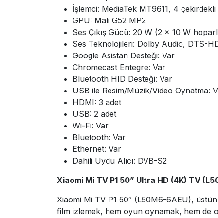
İşlemci: MediaTek MT9611, 4 çekirdekli
GPU: Mali G52 MP2
Ses Çıkış Gücü: 20 W (2 × 10 W hoparl
Ses Teknolojileri: Dolby Audio, DTS-H
Google Asistan Desteği: Var
Chromecast Entegre: Var
Bluetooth HID Desteği: Var
USB ile Resim/Müzik/Video Oynatma: V
HDMI: 3 adet
USB: 2 adet
Wi-Fi: Var
Bluetooth: Var
Ethernet: Var
Dahili Uydu Alıcı: DVB-S2
Xiaomi Mi TV P1 50” Ultra HD (4K) TV (
Xiaomi Mi TV P1 50″ (L50M6-6AEU), üstün görü
film izlemek, hem oyun oynamak, hem de onli