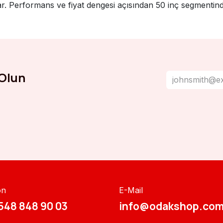
ar. Performans ve fiyat dengesi açısından 50 inç segmentin
Olun
on
E-Mail
548 848 90 03​​
info@odakshop.com