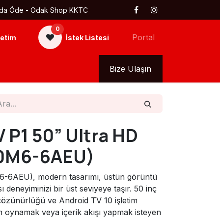
 Kapıda Öde - Odak Shop KKTC
0
Portal
etim
İstek Listesi
kkımızda
Tüm Ürünler
Bize Ulaşın
V P1 50” Ultra HD
50M6-6AEU)
6-6AEU), modern tasarımı, üstün görüntü
sı deneyiminizi bir üst seviyeye taşır. 50 inç
çözünürlüğü ve Android TV 10 işletim
yun oynamak veya içerik akışı yapmak isteyen