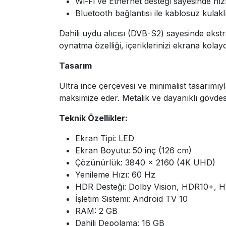
Wi-Fi ve Ethernet desteği sayesinde hızlı
Bluetooth bağlantısı ile kablosuz kulakl
Dahili uydu alıcısı (DVB-S2) sayesinde ekst
oynatma özelliği, içeriklerinizi ekrana kola
Tasarım
Ultra ince çerçevesi ve minimalist tasarımı
maksimize eder. Metalik ve dayanıklı gövde
Teknik Özellikler:
Ekran Tipi: LED
Ekran Boyutu: 50 inç (126 cm)
Çözünürlük: 3840 x 2160 (4K UHD)
Yenileme Hızı: 60 Hz
HDR Desteği: Dolby Vision, HDR10+, 
İşletim Sistemi: Android TV 10
RAM: 2 GB
Dahili Depolama: 16 GB