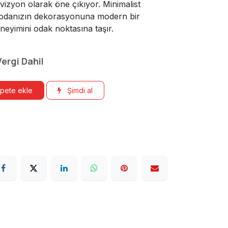
elevizyon olarak öne çıkıyor. Minimalist
, odanızın dekorasyonuna modern bir
eyimini odak noktasına taşır.
Vergi Dahil
pete ekle
Şimdi al