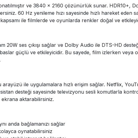
 donatılmıştır ve 3840 x 2160 çözünürlük sunar. HDR10+, Do
ersiniz. 60 Hz yenileme hızı sayesinde hızlı hareket eden sa
apsamı ile filmlerde ve oyunlarda renkler doğal ve etkileyi
am 20W ses çıkışı sağlar ve Dolby Audio ile DTS-HD desteği
 baslar güçlü ve etkileyicidir. Bu sayede, film izlerken ve
.
tu arayüzü ile uygulamalara hızlı erişim sağlar. Netflix, Yo
 Asistan desteği sayesinde televizyonu sesli komutlarla kont
 ekrana aktarabilirsiniz.
 aynı anda bağlamanızı sağlar
kolayca oynatabilirsiniz