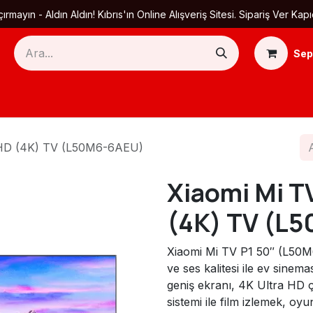
ırmayın - Aldın Aldın! Kıbrıs'ın Online Alışveriş Sitesi. Sipariş Ver
Sep
Ana Sayfa
Ürün Kategorileri
Yardım
Ha
a HD (4K) TV (L50M6-6AEU)
Xiaomi Mi T
(4K) TV (L
Xiaomi Mi TV P1 50″ (L50M
ve ses kalitesi ile ev sinema
geniş ekranı, 4K Ultra HD 
sistemi ile film izlemek, o