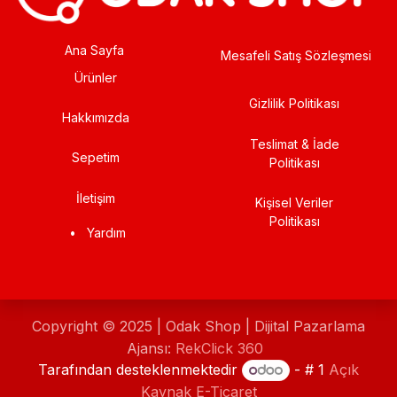
Ana Sayfa
Mesafeli Satış Sözleşmesi
Ürünler
Gizlilik Politikası
Hakkımızda
Teslimat & İade
Sepetim
Politikası
İletişim
Kişisel Veriler
Politikası
•
Yardım
Copyright © 2025 | Odak Shop | Dijital Pazarlama
Ajansı:
RekClick 360
Tarafından desteklenmektedir
- # 1
Açık
Kaynak E-Ticaret