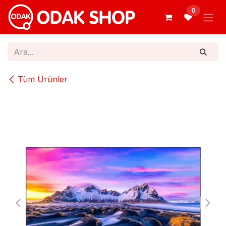
İçereği Atla
0
Tüm Ürünler