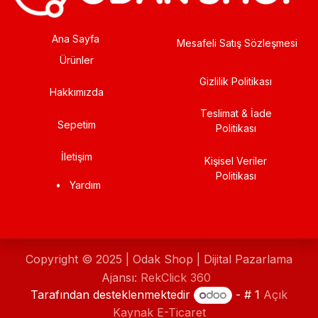
Ana Sayfa
Mesafeli Satış Sözleşmesi
Ürünler
Gizlilik Politikası
Hakkımızda
Teslimat & İade
Sepetim
Politikası
İletişim
Kişisel Veriler
Politikası
•
Yardım
Copyright © 2025 | Odak Shop | Dijital Pazarlama
Ajansı:
RekClick 360
Tarafından desteklenmektedir
- # 1
Açık
Kaynak E-Ticaret