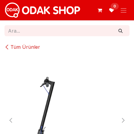
İçereği Atla
0
Tüm Ürünler