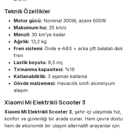
Teknik Özellikler
Motor gücü:
Nominal 300W, azami 600W
Maksimum hız:
25 km/s
Menzil:
30 km’ye kadar
Ağırlık:
13,2 kg
Fren sistemi:
Önde e-ABS + arka çift balatalı disk
fren
Lastik boyutu:
8,5 inç
Tırmanma kapasitesi:
%16
Katlanabilirlik:
3 aşamalı katlama
Gövde malzemesi:
Havacılık sınıfı alüminyum
alaşım
Xiaomi Mi Elektrikli Scooter 3
Xiaomi Mi Elektrikli Scooter 3
, şehir içi ulaşımda hız,
konfor ve güvenliği bir arada sunar. Hem çevre dostu
hem de ekonomik bir ulaşım alternatifi arayanlar için