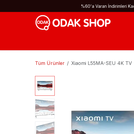
İçereği Atla
%60'a Varan İndirimleri Kaç
Tüm Ürünler
Xiaomi L55MA-SEU 4K TV