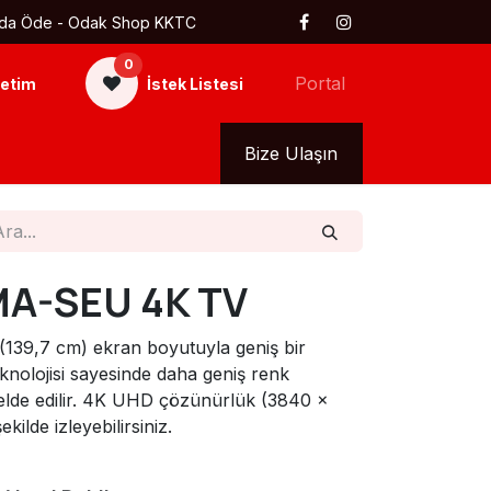
 Kapıda Öde - Odak Shop KKTC
0
Portal
etim
İstek Listesi
kkımızda
Tüm Ürünler
Bize Ulaşın
MA-SEU 4K TV
139,7 cm) ekran boyutuyla geniş bir
knolojisi sayesinde daha geniş renk
 elde edilir. 4K UHD çözünürlük (3840 ×
ekilde izleyebilirsiniz.