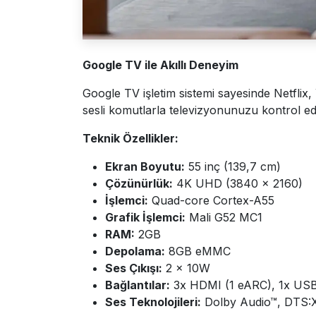
Google TV ile Akıllı Deneyim
Google TV işletim sistemi sayesinde Netflix,
sesli komutlarla televizyonunuzu kontrol ed
Teknik Özellikler:
Ekran Boyutu:
55 inç (139,7 cm)
Çözünürlük:
4K UHD (3840 × 2160)
İşlemci:
Quad-core Cortex-A55
Grafik İşlemci:
Mali G52 MC1
RAM:
2GB
Depolama:
8GB eMMC
Ses Çıkışı:
2 × 10W
Bağlantılar:
3x HDMI (1 eARC), 1x USB,
Ses Teknolojileri:
Dolby Audio™, DTS:X