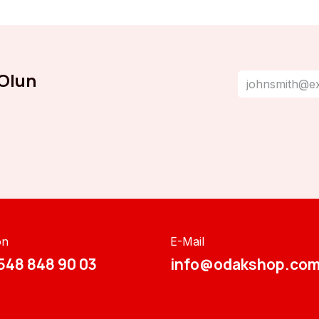
Olun
on
E-Mail
548 848 90 03​​
info@odakshop.com