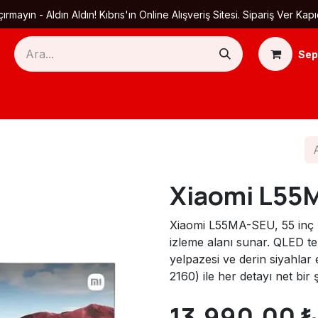
ırmayın - Aldın Aldın! Kıbrıs'ın Online Alışveriş Sitesi. Sipariş Ver
Sep
Ana Sayfa
Ürün Kategorileri
Yardım
Ha
Xiaomi L55
Xiaomi L55MA-SEU, 55 inç (
izleme alanı sunar. QLED te
yelpazesi ve derin siyahlar
2160) ile her detayı net bir ş
13.990,00
₺