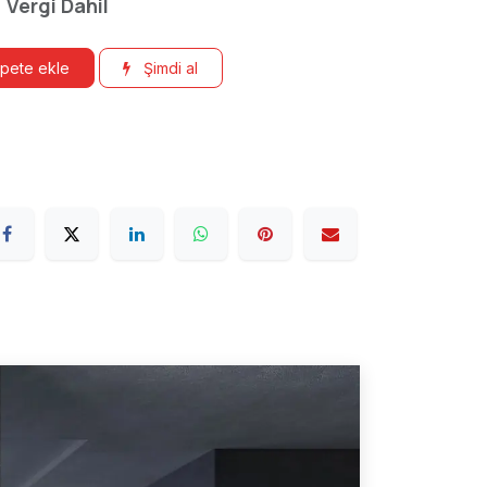
Vergi Dahil
pete ekle
Şimdi al