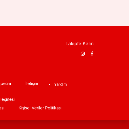
Takipte Kalın
​
petim
İletişim
•
Yardım
zleşmesi
ası
Kişisel Veriler Politikası