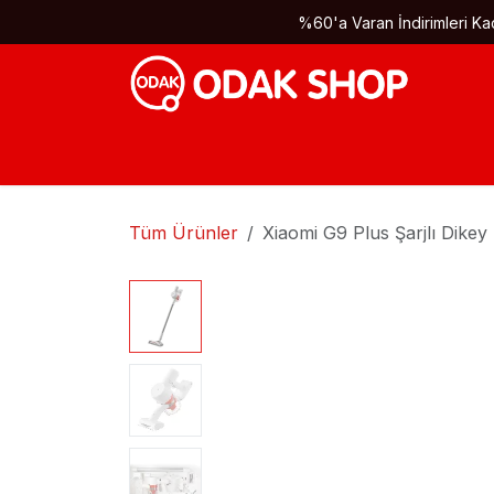
İçereği Atla
%60'a Varan İndirimleri Kaç
Tüm Ürünler
Xiaomi G9 Plus Şarjlı Dike