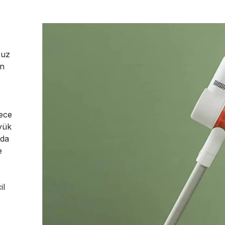
suz
in
ece
yük
nda
e
il