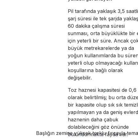
Pil tarafında yaklaşık 3,5 saatl
şarj süresi ile tek şarjda yaklaş
60 dakika çalışma süresi
sunması, orta büyüklükte bir 
için yeterli bir süre. Ancak ço
büyük metrekarelerde ya da
yoğun kullanımlarda bu süren
yeterli olup olmayacağı kulla
koşullarına bağlı olarak
değişebilir.
Toz haznesi kapasitesi de 0,6 l
olarak belirtilmiş; bu orta düz
bir kapasite olup sık sık temizl
yapılmayan ya da geniş evler
haznenin daha çabuk
dolabileceğini göz önünde
Başlığın zemine yüksek torklu fırçayla temas
bulundurmakta fayda var.