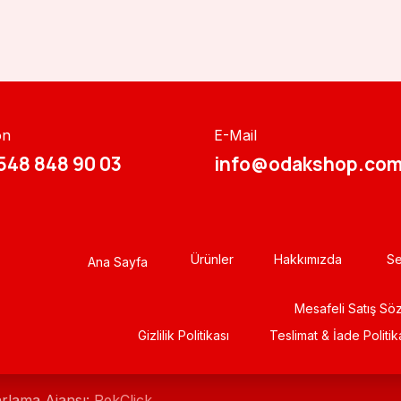
on
E-Mail
548 848 90 03​​
info@odakshop.com
Ürünler
Hakkımızda
Se
Ana Sayfa
Mesafeli Satış Sö
Gizlili​k Politikası
Teslimat & İade Politik
arlama Ajansı:
RekClick