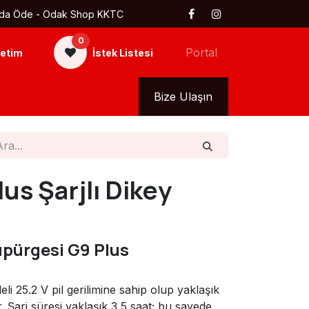
 Kapıda Öde - Odak Shop KKTC
0
Portal
etim
İstek Listesi
kkımızda
Tüm Ürünler
Bize Ulaşın
us Şarjlı Dikey
üpürgesi G9 Plus
li 25.2 V pil gerilimine sahip olup yaklaşık
r. Şarj süresi yaklaşık 3,5 saat; bu sayede