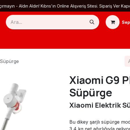
ırmayın - Aldın Aldın! Kıbrıs'ın Online Alışveriş Sitesi. Sipariş Ver
Sep
Ana Sayfa
Ürün Kategorileri
Yardım
Ha
y Süpürge
Xiaomi G9 Pl
Süpürge
Xiaomi Elektrik S
Bu dikey şarjlı süpürge mode
3,4 kg net ağırlığıyla geliyo