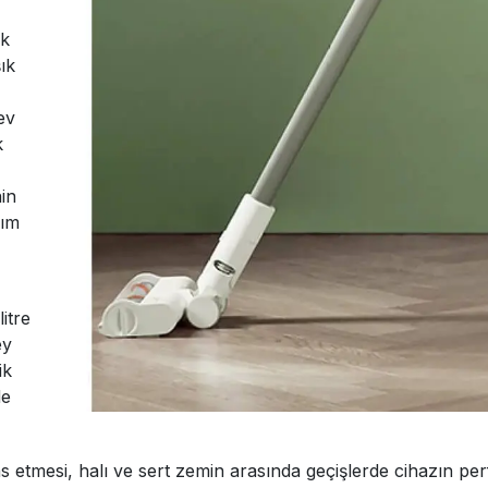
ik
ık
ev
k
in
nım
itre
ey
ik
de
 etmesi, halı ve sert zemin arasında geçişlerde cihazın perf