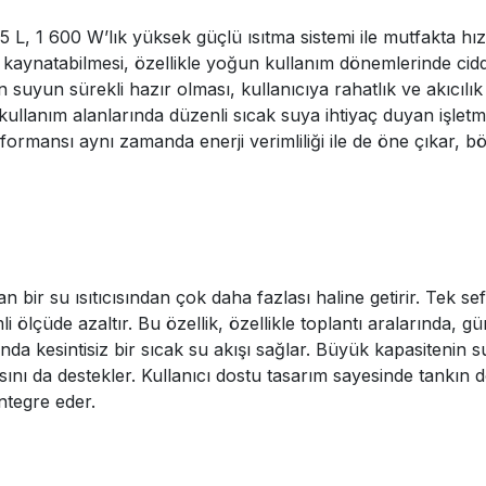
L, 1 600 W’lık yüksek güçlü ısıtma sistemi ile mutfakta hız v
 kaynatabilmesi, özellikle yoğun kullanım dönemlerinde cidd
 suyun sürekli hazır olması, kullanıcıya rahatlık ve akıcılık k
kullanım alanlarında düzenli sıcak suya ihtiyaç duyan işletm
ormansı aynı zamanda enerji verimliliği ile de öne çıkar, 
adan bir su ısıtıcısından çok daha fazlası haline getirir. Tek 
li ölçüde azaltır. Bu özellik, özellikle toplantı aralarında, 
ında kesintisiz bir sıcak su akışı sağlar. Büyük kapasiten
sını da destekler. Kullanıcı dostu tasarım sayesinde tankın
ntegre eder.