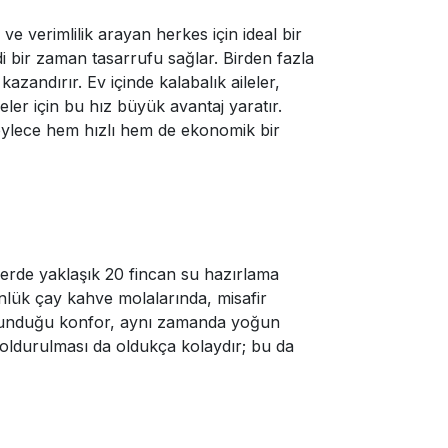
e verimlilik arayan herkes için ideal bir
i bir zaman tasarrufu sağlar. Birden fazla
azandırır. Ev içinde kalabalık aileler,
eler için bu hız büyük avantaj yaratır.
böylece hem hızlı hem de ekonomik bir
seferde yaklaşık 20 fincan su hazırlama
günlük çay kahve molalarında, misafir
in sunduğu konfor, aynı zamanda yoğun
 doldurulması da oldukça kolaydır; bu da