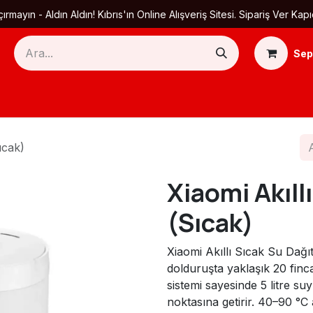
ırmayın - Aldın Aldın! Kıbrıs'ın Online Alışveriş Sitesi. Sipariş Ver
Sep
Ana Sayfa
Ürün Kategorileri
Yardım
Ha
ıcak)
Xiaomi Akıllı
(Sıcak)
Xiaomi Akıllı Sıcak Su Dağıtıc
dolduruşta yaklaşık 20 finca
sistemi sayesinde 5 litre s
noktasına getirir. 40–90 °C 