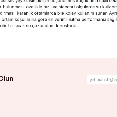
üst seviyeye taşımak için düşünülmüş küçük ama etkili det
r bulunması, özellikle hızlı ve standart ölçülerde su kullanm
ırması, karanlık ortamlarda bile kolay kullanım sunar. Ayr
ortam koşullarına göre en verimli ısıtma performansı sağlanı
ilir bir sıcak su çözümüne dönüştürür.
Olun