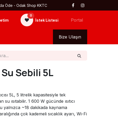
 Kapıda Öde - Odak Shop KKTC
0
Portal
etim
İstek Listesi
kkımızda
Tüm Ürünler
Bize Ulaşın
 Su Sebili 5L
ısı 5L, 5 litrelik kapasitesiyle tek
n su ısıtabilir. 1 600 W gücünde ısıtıcı
uyu yalnızca ~18 dakikada kaynama
aralığında çok kademeli sıcaklık ayarı, Wi-Fi