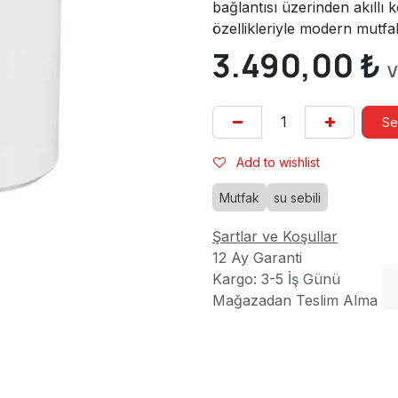
bağlantısı üzerinden akıllı k
özellikleriyle modern mutf
3.490,00
₺
V
Se
Add to wishlist
Mutfak
su sebili
Şartlar ve Koşullar
12 Ay Garanti
Kargo: 3-5 İş Günü
Mağazadan Teslim Alma