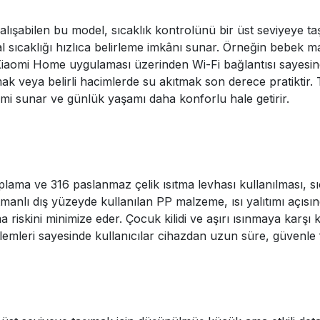
şabilen bu model, sıcaklık kontrolünü bir üst seviyeye taşı
ideal sıcaklığı hızlıca belirleme imkânı sunar. Örneğin bebek
r. Xiaomi Home uygulaması üzerinden Wi-Fi bağlantısı sayesind
mak veya belirli hacimlerde su akıtmak son derece pratiktir.
yimi sunar ve günlük yaşamı daha konforlu hale getirir.
lama ve 316 paslanmaz çelik ısıtma levhası kullanılması, s
anlı dış yüzeyde kullanılan PP malzeme, ısı yalıtımı açısın
riskini minimize eder. Çocuk kilidi ve aşırı ısınmaya karşı k
lemleri sayesinde kullanıcılar cihazdan uzun süre, güvenle f