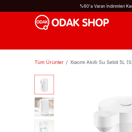
İçereği Atla
%60'a Varan İndirimleri Kaç
Tüm Ürünler
Xiaomi Akıllı Su Sebili 5L (S