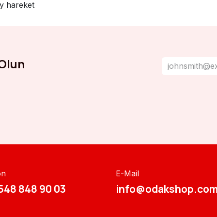
ay hareket
Olun
on
E-Mail
548 848 90 03​​
info@odakshop.com