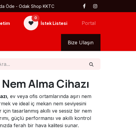
 Kapıda Öde - Odak Shop KKTC
0
Portal
etim
İstek Listesi
kkımızda
Tüm Ürünler
Bize Ulaşın
ı Nem Alma Cihazı
azı
, ev veya ofis ortamlarında aşırı nem
dermek ve ideal iç mekan nem seviyesini
 için tasarlanmış akıllı ve sessiz bir nem
rımı, güçlü performansı ve akıllı kontrol
ınızda ferah bir hava kalitesi sunar.