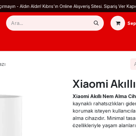
ırmayın - Aldın Aldın! Kıbrıs'ın Online Alışveriş Sitesi. Sipariş Ver
Sep
Ana Sayfa
Ürün Kategorileri
Yardım
Ha
azı
Xiaomi Akıll
Xiaomi Akıllı Nem Alma Cih
kaynaklı rahatsızlıkları gi
korumak isteyen kullanıcılar
alma cihazıdır. Minimal tasa
özellikleriyle yaşam alanlar