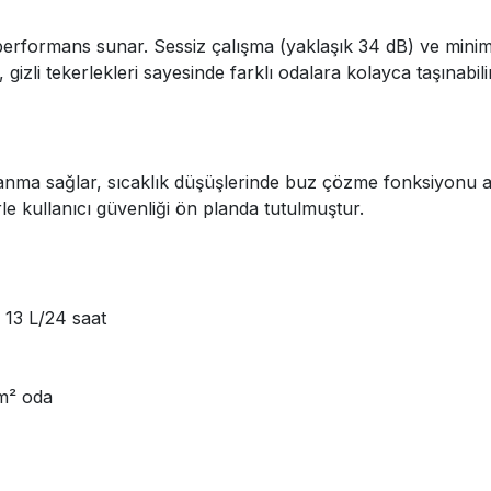
formans sunar. Sessiz çalışma (yaklaşık 34 dB) ve minimal en
zli tekerlekleri sayesinde farklı odalara kolayca taşınabilir
ma sağlar, sıcaklık düşüşlerinde buz çözme fonksiyonu akti
rle kullanıcı güvenliği ön planda tutulmuştur.
 13 L/24 saat
m² oda