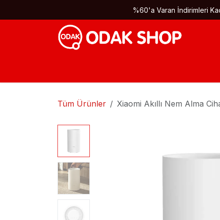
İçereği Atla
%60'a Varan İndirimleri Kaç
Tüm Ürünler
Xiaomi Akıllı Nem Alma Cih