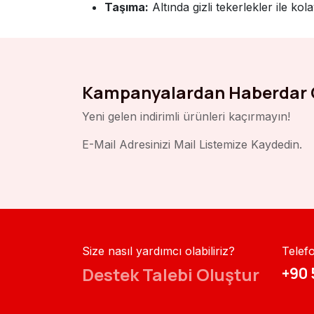
Taşıma:
Altında gizli tekerlekler ile kol
Kampanyalardan Haberdar 
Yeni gelen indirimli ürünleri kaçırmayın!
E-Mail Adresinizi Mail Listemize Kaydedin.
Size nasıl yardımcı olabiliriz?
Telef
Destek Talebi Oluştur
+90 