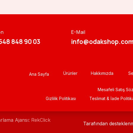
on
E-Mail
548 848 90 03​​
info@odakshop.com
Ürünler
Hakkımızda
Se
Ana Sayfa
Mesafeli Satış Sö
Gizlili​k Politikası
Teslimat & İade Politik
arlama Ajansı:
RekClick
Tarafından desteklen