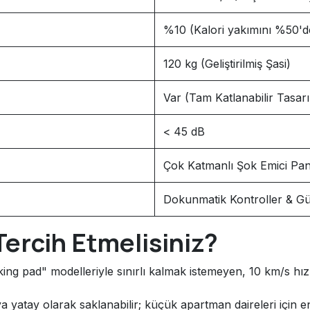
%10 (Kalori yakımını %50'den
120 kg (Geliştirilmiş Şasi)
Var (Tam Katlanabilir Tasar
< 45 dB
Çok Katmanlı Şok Emici Pane
Dokunmatik Kontroller & Güv
ercih Etmelisiniz?
ng pad" modelleriyle sınırlı kalmak istemeyen, 10 km/s hızı
a yatay olarak saklanabilir; küçük apartman daireleri için 