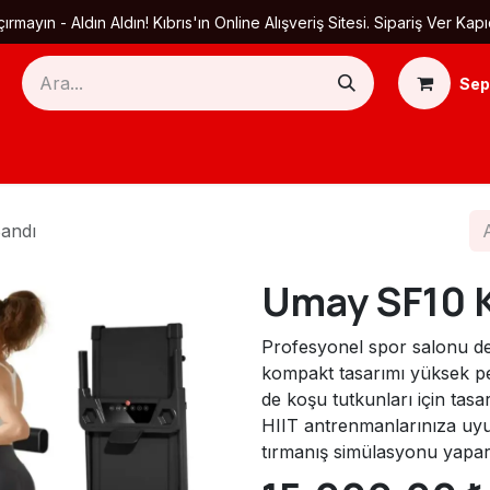
ırmayın - Aldın Aldın! Kıbrıs'ın Online Alışveriş Sitesi. Sipariş Ver
Sep
Ana Sayfa
Ürün Kategorileri
Yardım
Ha
andı
Umay SF10 K
Profesyonel spor salonu den
kompakt tasarımı yüksek p
de koşu tutkunları için tasa
HIIT antrenmanlarınıza uy
tırmanış simülasyonu yaparak