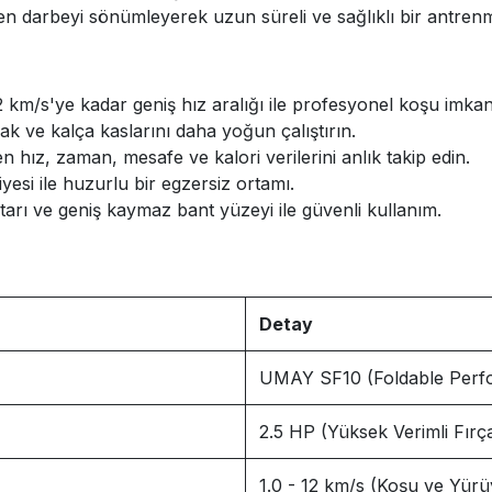
nen darbeyi sönümleyerek uzun süreli ve sağlıklı bir antre
 km/s'ye kadar geniş hız aralığı ile profesyonel koşu imkan
k ve kalça kaslarını daha yoğun çalıştırın.
hız, zaman, mesafe ve kalori verilerini anlık takip edin.
yesi ile huzurlu bir egzersiz ortamı.
rı ve geniş kaymaz bant yüzeyi ile güvenli kullanım.
Detay
UMAY SF10 (Foldable Perfo
2.5 HP (Yüksek Verimli Fırç
1.0 - 12 km/s (Koşu ve Yür