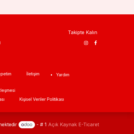
Takipte Kalın
​
petim
İletişim
•
Yardım
zleşmesi
ası
Kişisel Veriler Politikası
mektedir
- # 1
Açık Kaynak E-Ticaret