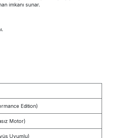
nman imkanı sunar.
ı.
rmance Edition)
asız Motor)
üyüş Uyumlu)