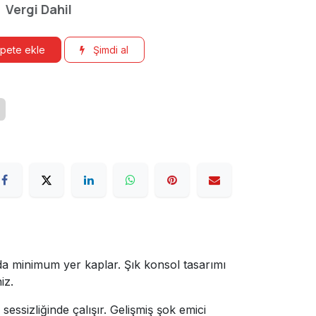
₺
Vergi Dahil
pete ekle
Şimdi al
a minimum yer kaplar. Şık konsol tasarımı
iz.
ssizliğinde çalışır. Gelişmiş şok emici