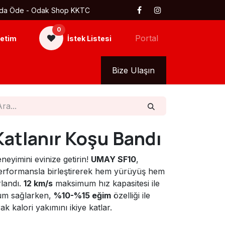
 Kapıda Öde - Odak Shop KKTC
0
Portal
etim
İstek Listesi
kkımızda
Tüm Ürünler
Bize Ulaşın
atlanır Koşu Bandı
eyimini evinize getirin!
UMAY SF10
,
erformansla birleştirerek hem yürüyüş hem
rlandı.
12 km/s
maksimum hız kapasitesi ile
um sağlarken,
%10-%15 eğim
özelliği ile
 kalori yakımını ikiye katlar.