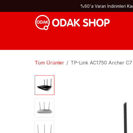
İçereği Atla
%60'a Varan İndirimleri Kaç
Tüm Ürünler
TP-Link AC1750 Archer C7 