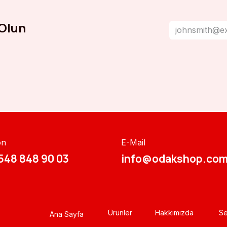
Olun
on
E-Mail
548 848 90 03​​
info@odakshop.com
Ürünler
Hakkımızda
Se
Ana Sayfa