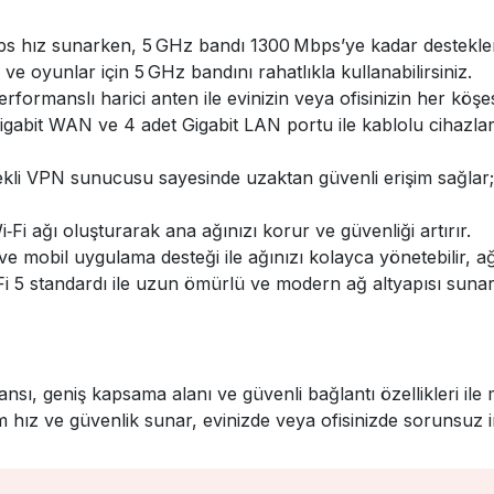
 hız sunarken, 5 GHz bandı 1300 Mbps’ye kadar destekler
e oyunlar için 5 GHz bandını rahatlıkla kullanabilirsiniz.
rformanslı harici anten ile evinizin veya ofisinizin her köş
igabit WAN ve 4 adet Gigabit LAN portu ile kablolu cihazları
 VPN sunucusu sayesinde uzaktan güvenli erişim sağlar; iş
Wi‑Fi ağı oluşturarak ana ağınızı korur ve güvenliği artırır.
e mobil uygulama desteği ile ağınızı kolayca yönetebilir, ağ a
i 5 standardı ile uzun ömürlü ve modern ağ altyapısı sunar
nsı, geniş kapsama alanı ve güvenli bağlantı özellikleri ile 
ız ve güvenlik sunar, evinizde veya ofisinizde sorunsuz in