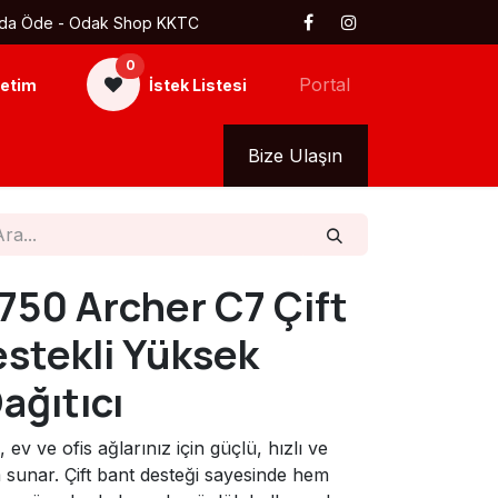
 Kapıda Öde - Odak Shop KKTC
0
Portal
etim
İstek Listesi
kkımızda
Tüm Ürünler
Bize Ulaşın
750 Archer C7 Çift
stekli Yüksek
ağıtıcı
, ev ve ofis ağlarınız için güçlü, hızlı ve
 sunar. Çift bant desteği sayesinde hem