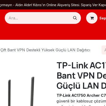
ırmayın - Aldın Aldın! Kıbrıs'ın Online Alışveriş Sitesi. Sipariş Ver
Sep
Ana Sayfa
Ürün Kategorileri
Yardım
Ha
Çift Bant VPN Destekli Yüksek Güçlü LAN Dağıtıcı
TP-Link AC1
Bant VPN De
Güçlü LAN D
TP‑Link AC1750 Archer C7
güvenli bir kablosuz çözüm