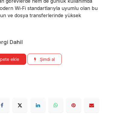
lan görevlerde hem de günlük kullanımda
 Modern Wi‑Fi standartlarıyla uyumlu olan bu
oyun ve dosya transferlerinde yüksek
rgi Dahil
pete ekle
Şimdi al