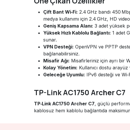
Öne Çıkan Özellikler
Çift Bant Wi‑Fi:
2.4 GHz bandı 450 Mbps
medya kullanımı için 2.4 GHz, HD video v
Geniş Kapsama Alanı:
3 adet yüksek pe
Yüksek Hızlı Kablolu Bağlantı:
1 adet G
sunar.
VPN Desteği:
OpenVPN ve PPTP destekli
bağlanabilirsiniz.
Misafir Ağı:
Misafirleriniz için ayrı bir 
Kolay Yönetim:
Kullanıcı dostu arayüz v
Geleceğe Uyumlu:
IPv6 desteği ve Wi‑F
TP-Link AC1750 Archer C7
TP‑Link AC1750 Archer C7
, güçlü performa
kablosuz hem kablolu bağlantıda maksimum h