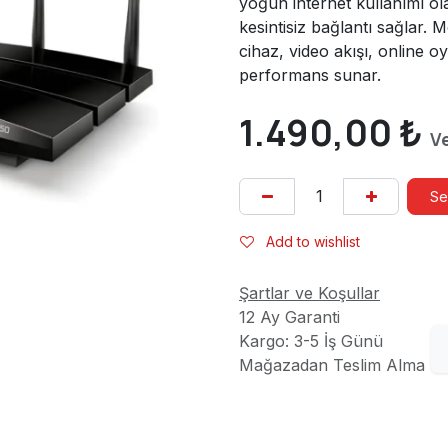
yoğun internet kullanımı o
kesintisiz bağlantı sağlar.
cihaz, video akışı, online 
performans sunar.
1.490,00
₺
Ve
Se
Add to wishlist
Şartlar ve Koşullar
12 Ay Garanti
Kargo: 3-5 İş Günü
Mağazadan Teslim Alma