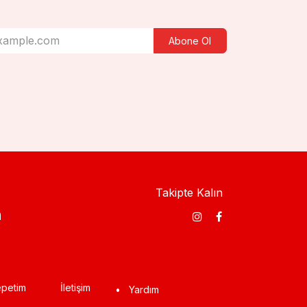
Abone Ol
Takipte Kalın
​
petim
İletişim
•
Yardım