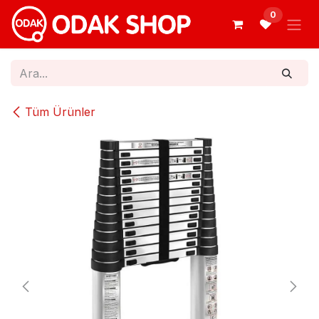
İçereği Atla
0
Tüm Ürünler