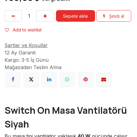
Sepete ekle
Şimdi al
Add to wishlist
Şartlar ve Koşullar
12 Ay Garanti
Kargo: 3-5 İş Günü
Mağazadan Teslim Alma
Switch On Masa Vantilatörü
Siyah
Bu masa tipi vantilatör yaklaşık
40 W
gücünde çalışır