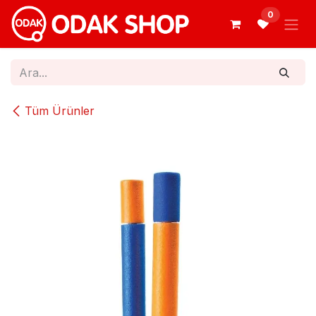
İçereği Atla
0
Tüm Ürünler