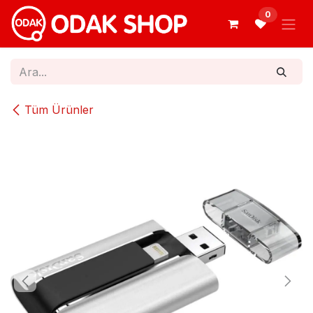
İçereği Atla
0
Tüm Ürünler