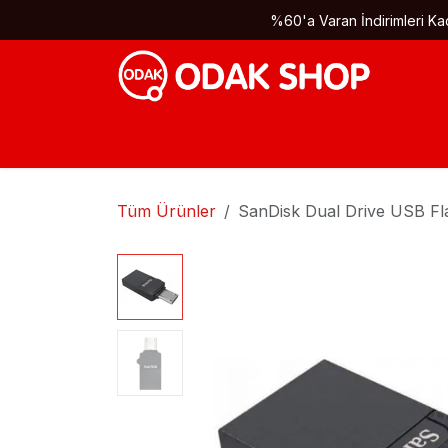
İçereği Atla
%60'a Varan İndirimleri Kaç
Tüm Ürünler
SanDisk Dual Drive USB Fl