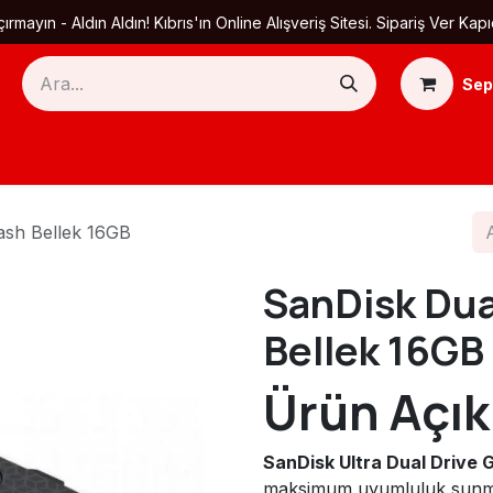
ırmayın - Aldın Aldın! Kıbrıs'ın Online Alışveriş Sitesi. Sipariş Ver
Sep
Ana Sayfa
Ürün Kategorileri
Yardım
Ha
ash Bellek 16GB
SanDisk Dua
Bellek 16GB
Ürün Açık
SanDisk Ultra Dual Drive 
maksimum uyumluluk sunmak ü