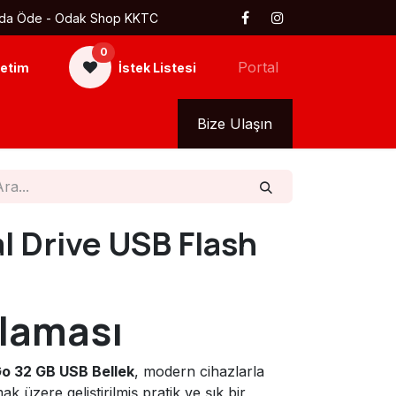
 Kapıda Öde - Odak Shop KKTC
0
Portal
etim
İstek Listesi
kkımızda
Tüm Ürünler
Bize Ulaşın
l Drive USB Flash
laması
Go 32 GB USB Bellek
, modern cihazlarla
zere geliştirilmiş pratik ve şık bir