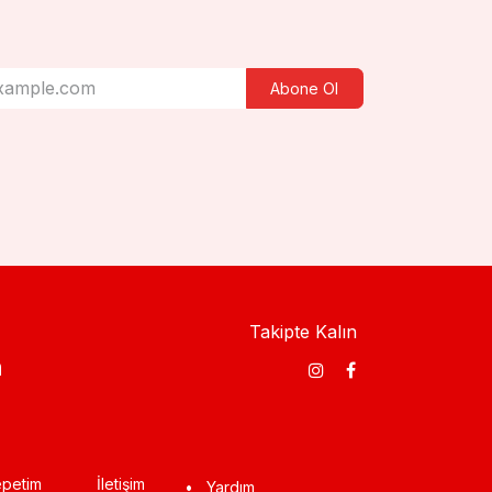
Abone Ol
Takipte Kalın
​
petim
İletişim
•
Yardım