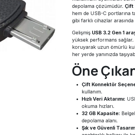
depolama çözümüdür.
Çift
hem de USB-C portlarına takı
gibi farklı cihazlar arasında
Gelişmiş
USB 3.2 Gen 1 ar
yüksek performans sağlar. 
koruyarak uzun ömürlü ku
her yerde yanınızda taşıyabil
Öne Çıkan
Çift Konnektör Seçene
kullanım.
Hızlı Veri Aktarımı:
USB 
okuma hızları.
32 GB Kapasite:
Belgel
depolama alanı.
Şık ve Güvenli Tasarım
anahtarlık halkası ile k