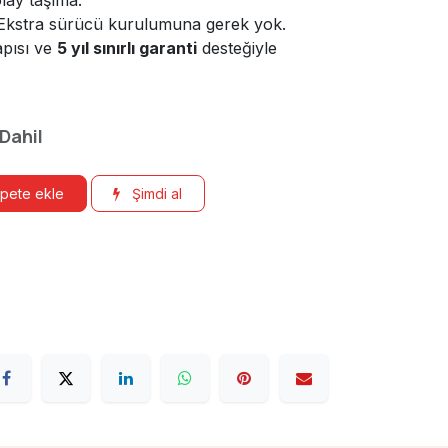
kstra sürücü kurulumuna gerek yok.
pısı ve
5 yıl sınırlı garanti
desteğiyle
 Dahil
pete ekle
Şimdi al