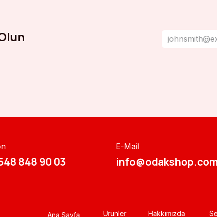
Olun
on
E-Mail
548 848 90 03​​
info@odakshop.com
Ürünler
Hakkımızda
Se
Ana Sayfa