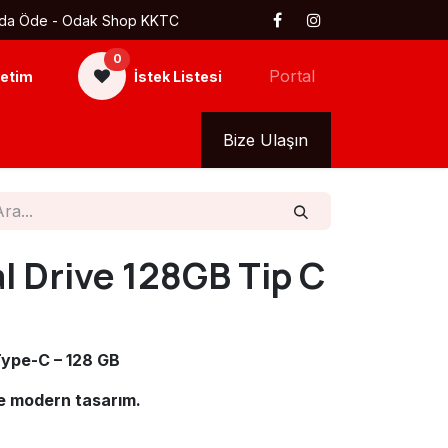
 Kapıda Öde - Odak Shop KKTC
0
Portal
etim
İstek Listesi
kkımızda
Tüm Ürünler
Bize Ulaşın
l Drive 128GB Tip C
Type-C – 128 GB
ve modern tasarım.