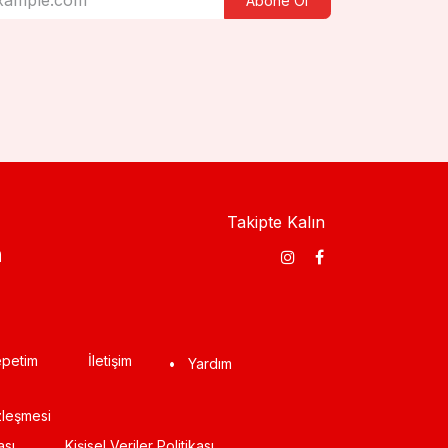
Abone Ol
Takipte Kalın
​
petim
İletişim
•
Yardım
zleşmesi
ası
Kişisel Veriler Politikası