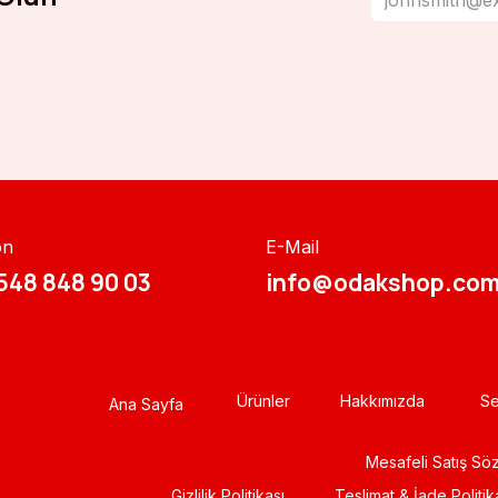
on
E-Mail
548 848 90 03​​
info@odakshop.com
Ürünler
Hakkımızda
Se
Ana Sayfa
Mesafeli Satış Sö
Gizlili​k Politikası
Teslimat & İade Politik