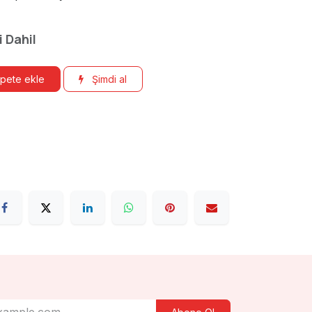
i Dahil
pete ekle
Şimdi al