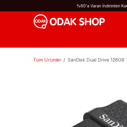
İçereği Atla
%60'a Varan İndirimleri Kaç
Tüm Ürünler
SanDisk Dual Drive 128GB T