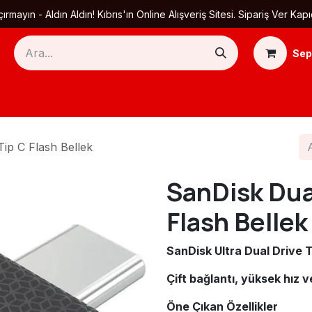
ırmayın - Aldın Aldın! Kıbrıs'ın Online Alışveriş Sitesi. Sipariş Ver
Sep
Ana Sayfa
Ürün Kategorileri
Yardım
Ha
ip C Flash Bellek
SanDisk Dua
Flash Bellek
SanDisk Ultra Dual Drive 
Çift bağlantı, yüksek hız 
Öne Çıkan Özellikler