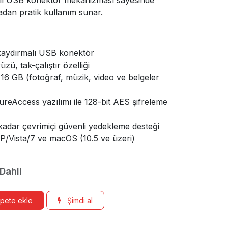
dan pratik kullanım sunar.
aydırmalı USB konektör
ü, tak-çalıştır özelliği
16 GB (fotoğraf, müzik, video ve belgeler
eAccess yazılımı ile 128-bit AES şifreleme
adar çevrimiçi güvenli yedekleme desteği
/Vista/7 ve macOS (10.5 ve üzeri)
 Dahil
pete ekle
Şimdi al