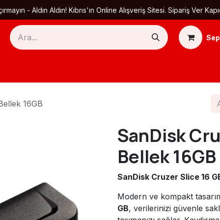
ırmayın - Aldın Aldın! Kıbrıs'ın Online Alışveriş Sitesi. Sipariş Ver
Sep
Ana Sayfa
Ürün Kategorileri
Yardım
Ha
Bellek 16GB
SanDisk Cru
Bellek 16GB
SanDisk Cruzer Slice 16 G
Modern ve kompakt tasarım
GB
, verilerinizi güvenle sa
taşımanızı sağlar. Kaydırm