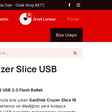
 Kapıda Öde - Odak Shop KKTC
0
Portal
etim
İstek Listesi
kkımızda
Tüm Ürünler
Bize Ulaşın
zer Slice USB
B USB 2.0 Flash Bellek
ıyla öne çıkan
SanDisk Cruzer Slice 16
klamanızı ve dilediğiniz yere kolayca
alı USB konektör mekanizması sayesinde