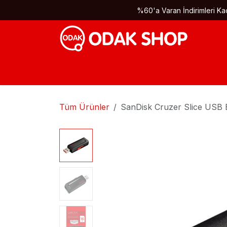
İçereği Atla
%60'a Varan İndirimleri Kaç
Tüm Ürünler
SanDisk Cruzer Slice USB 