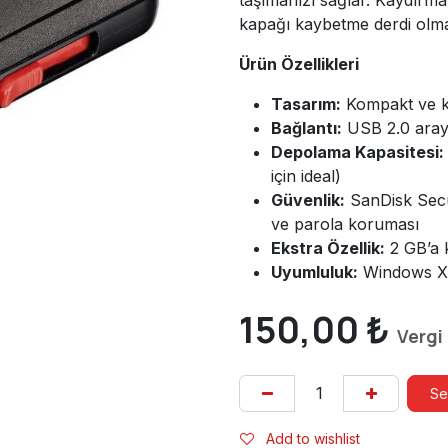
kapağı kaybetme derdi olma
Ürün Özellikleri
Tasarım:
Kompakt ve k
Bağlantı:
USB 2.0 arayüz
Depolama Kapasitesi:
için ideal)
Güvenlik:
SanDisk Secur
ve parola koruması
Ekstra Özellik:
2 GB’a k
Uyumluluk:
Windows XP
150,00
₺
Vergi
Se
Add to wishlist