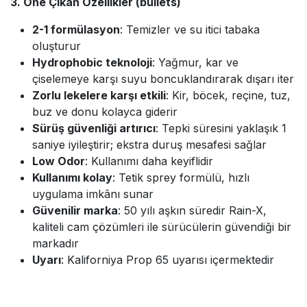
3. Öne Çıkan Özellikler (bullets)
2-1 formülasyon
: Temizler ve su itici tabaka
oluşturur
Hydrophobic teknoloji
: Yağmur, kar ve
çiselemeye karşı suyu boncuklandırarak dışarı iter
Zorlu lekelere karşı etkili
: Kir, böcek, reçine, tuz,
buz ve donu kolayca giderir
Sürüş güvenliği artırıcı
: Tepki süresini yaklaşık 1
saniye iyileştirir; ekstra duruş mesafesi sağlar
Low Odor
: Kullanımı daha keyiflidir
Kullanımı kolay
: Tetik sprey formülü, hızlı
uygulama imkânı sunar
Güvenilir marka
: 50 yılı aşkın süredir Rain-X,
kaliteli cam çözümleri ile sürücülerin güvendiği bir
markadır
Uyarı
: Kaliforniya Prop 65 uyarısı içermektedir