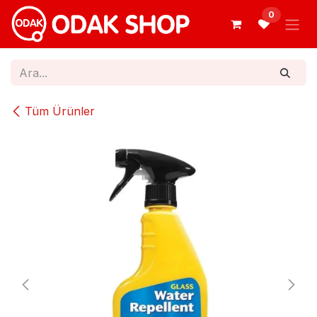
İçereği Atla
0
Tüm Ürünler