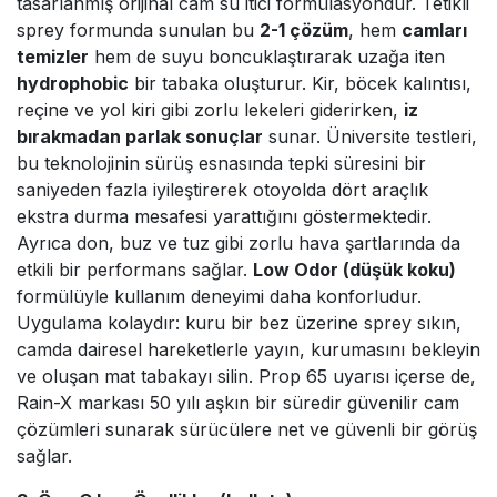
tasarlanmış orijinal cam su itici formülasyondur. Tetikli
sprey formunda sunulan bu
2-1 çözüm
, hem
camları
temizler
hem de suyu boncuklaştırarak uzağa iten
hydrophobic
bir tabaka oluşturur. Kir, böcek kalıntısı,
reçine ve yol kiri gibi zorlu lekeleri giderirken,
iz
bırakmadan parlak sonuçlar
sunar. Üniversite testleri,
bu teknolojinin sürüş esnasında tepki süresini bir
saniyeden fazla iyileştirerek otoyolda dört araçlık
ekstra durma mesafesi yarattığını göstermektedir.
Ayrıca don, buz ve tuz gibi zorlu hava şartlarında da
etkili bir performans sağlar.
Low Odor (düşük koku)
formülüyle kullanım deneyimi daha konforludur.
Uygulama kolaydır: kuru bir bez üzerine sprey sıkın,
camda dairesel hareketlerle yayın, kurumasını bekleyin
ve oluşan mat tabakayı silin. Prop 65 uyarısı içerse de,
Rain-X markası 50 yılı aşkın bir süredir güvenilir cam
çözümleri sunarak sürücülere net ve güvenli bir görüş
sağlar.