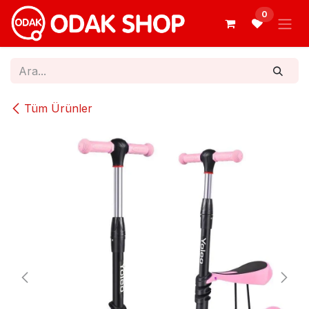
İçereği Atla
0
Tüm Ürünler