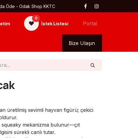
 Kapıda Öde - Odak Shop KKTC
0
Portal
etim
İstek Listesi
kkımızda
Tüm Ürünler
Bize Ulaşın
cak
 üretilmiş sevimli hayvan figürü; çekici
doldurur.
an squeaky mekanizma bulunur—çıt
gisini sürekli canlı tutar.