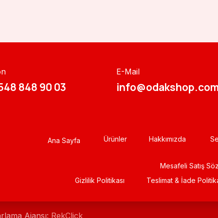
on
E-Mail
548 848 90 03​​
info@odakshop.com
Ürünler
Hakkımızda
Se
Ana Sayfa
Mesafeli Satış Sö
Gizlili​k Politikası
Teslimat & İade Politik
arlama Ajansı:
RekClick