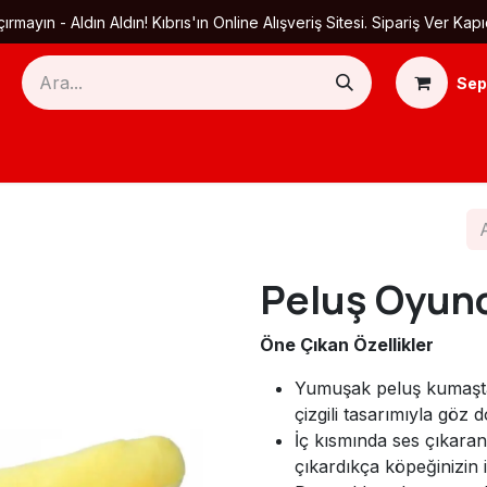
ırmayın - Aldın Aldın! Kıbrıs'ın Online Alışveriş Sitesi. Sipariş Ver
Sep
Ana Sayfa
Ürün Kategorileri
Yardım
Ha
Peluş Oyun
Öne Çıkan Özellikler
Yumuşak peluş kumaştan
çizgili tasarımıyla göz 
İç kısmında ses çıkar
çıkardıkça köpeğinizin il