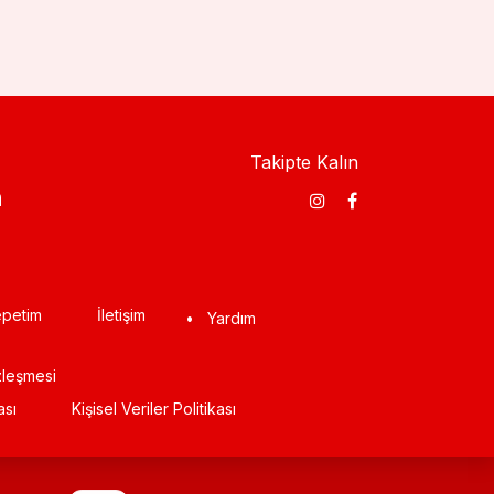
Takipte Kalın
​
petim
İletişim
•
Yardım
zleşmesi
ası
Kişisel Veriler Politikası