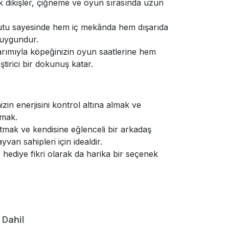
k dikişler, çiğneme ve oyun sırasında uzun
oyutu sayesinde hem iç mekânda hem dışarıda
 uygundur.
arımıyla köpeğinizin oyun saatlerine hem
tirici bir dokunuş katar.
zin enerjisini kontrol altına almak ve
amak.
ıtmak ve kendisine eğlenceli bir arkadaş
van sahipleri için idealdir.
 hediye fikri olarak da harika bir seçenek
 Dahil