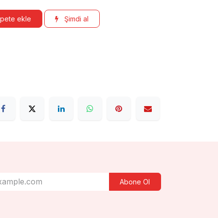
pete ekle
Şimdi al
Abone Ol