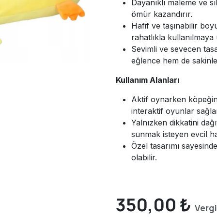
Dayanıklı maleme ve sı
ömür kazandırır.
Hafif ve taşınabilir b
rahatlıkla kullanılmaya
Sevimli ve sevecen tas
eğlence hem de sakinleş
Kullanım Alanları
Aktif oynarken köpeğini
interaktif oyunlar sağl
Yalnızken dikkatini dağ
sunmak isteyen evcil hay
Özel tasarımı sayesinde
olabilir.
350,00
₺
Vergi