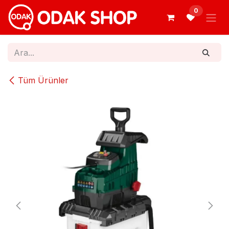
İçereği Atla
0
Tüm Ürünler