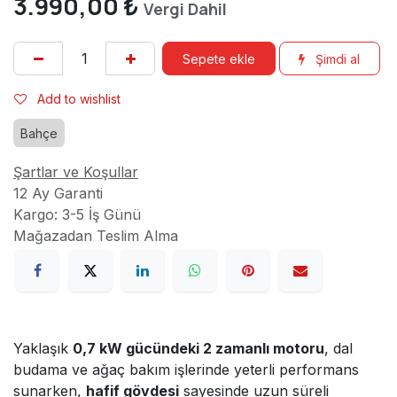
3.990,00
₺
Vergi Dahil
Sepete ekle
Şimdi al
Add to wishlist
Bahçe
Şartlar ve Koşullar
12 Ay Garanti
Kargo: 3-5 İş Günü
Mağazadan Teslim Alma
Yaklaşık
0,7 kW gücündeki 2 zamanlı motoru
, dal
budama ve ağaç bakım işlerinde yeterli performans
sunarken,
hafif gövdesi
sayesinde uzun süreli