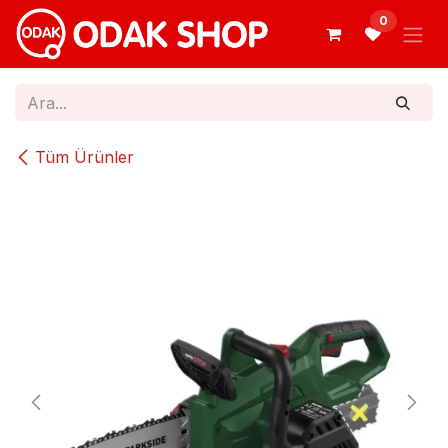
İçereği Atla
0
Tüm Ürünler