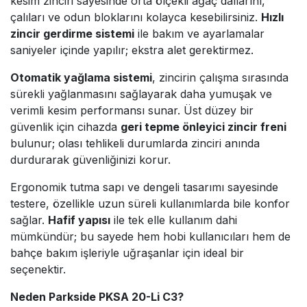
kesim zinciri sayesinde orta ölçekli ağaç dallarını,
çalıları ve odun bloklarını kolayca kesebilirsiniz.
Hızlı
zincir gerdirme sistemi
ile bakım ve ayarlamalar
saniyeler içinde yapılır; ekstra alet gerektirmez.
Otomatik yağlama sistemi
, zincirin çalışma sırasında
sürekli yağlanmasını sağlayarak daha yumuşak ve
verimli kesim performansı sunar. Üst düzey bir
güvenlik için cihazda
geri tepme önleyici zincir freni
bulunur; olası tehlikeli durumlarda zinciri anında
durdurarak güvenliğinizi korur.
Ergonomik tutma sapı ve dengeli tasarımı sayesinde
testere, özellikle uzun süreli kullanımlarda bile konfor
sağlar.
Hafif yapısı
ile tek elle kullanım dahi
mümkündür; bu sayede hem hobi kullanıcıları hem de
bahçe bakım işleriyle uğraşanlar için ideal bir
seçenektir.
Neden Parkside PKSA 20-Li C3?