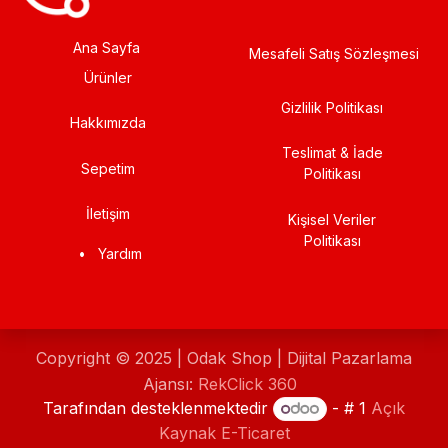
Ana Sayfa
Mesafeli Satış Sözleşmesi
Ürünler
Gizlilik Politikası
Hakkımızda
Teslimat & İade
Sepetim
Politikası
İletişim
Kişisel Veriler
Politikası
•
Yardım
Copyright © 2025 | Odak Shop | Dijital Pazarlama
Ajansı:
RekClick 360
Tarafından desteklenmektedir
- # 1
Açık
Kaynak E-Ticaret